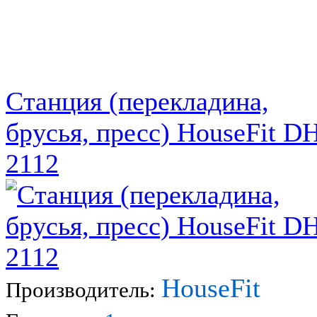
Станция (перекладина,
брусья, пресс) HouseFit D
2112
HouseFit
Производитель: