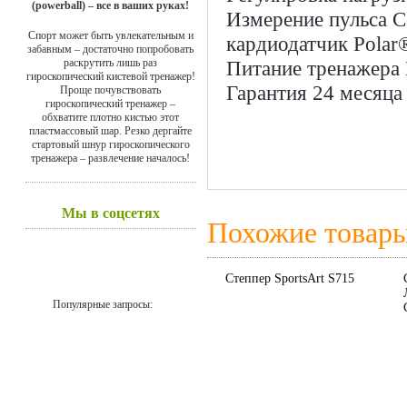
(powerball) – все в ваших руках!
Измерение пульса
С
Спорт может быть увлекательным и
кардиодатчик Polar
забавным – достаточно попробовать
раскрутить лишь раз
Питание тренажера
гироскопический кистевой тренажер!
Гарантия
24 месяца
Проще почувствовать
гироскопический тренажер –
обхватите плотно кистью этот
пластмассовый шар. Резко дергайте
стартовый шнур гироскопического
тренажера – развлечение началось!
Мы в соцсетях
Похожие товар
Степпер SportsArt S715
Популярные запросы: