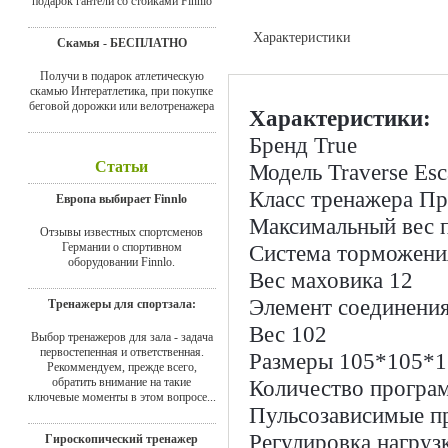
подарок гантели со стойками Finnlo
Характеристики
Скамья - БЕСПЛАТНО
Доставка
Получи в подарок атлетическую
скамью Интератлетика, при покупке
беговой дорожки или велотренажера
Характеристики:
Бренд
True
Статьи
Модель
Traverse Esc
Класс тренажера
Пр
Европа выбирает Finnlo
Максимальный вес п
Отзывы известных спортсменов
Германии о спортивном
Система торможени
оборудовании Finnlo.
Вес маховика
12
Элемент соединени
Тренажеры для спортзала:
Вес
102
Выбор тренажеров для зала - задача
первостепенная и ответственная.
Размеры
105*105*1
Рекоммендуем, прежде всего,
обратить внимание на такие
Количество програ
ключевые моменты в этом вопросе...
Пульсозависимые 
Регулировка нагруз
Гироскопический тренажер