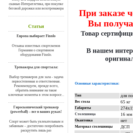
скамью Интератлетика, при покупке
беговой дорожки или велотренажера
При заказе ч
Вы получа
Статьи
Товар сертифиц
Европа выбирает Finnlo
Отзывы известных спортсменов
В нашем интер
Германии о спортивном
оборудовании Finnlo.
оригинал
Тренажеры для спортзала:
Выбор тренажеров для зала - задача
первостепенная и ответственная.
Основные характеристики:
Рекоммендуем, прежде всего,
обратить внимание на такие
ключевые моменты в этом вопросе...
Тип
для п
Вес стола
65 кг
Гироскопический тренажер
Габариты
274х1
(powerball) – все в ваших руках!
Столешница
16 мм
Окантовка
нет
Спорт может быть увлекательным и
забавным – достаточно попробовать
Материал столешницы
ДСП
раскрутить лишь раз