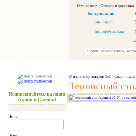
О магазине
Оплата и доставка
Консультации:
info-insport
insport@email.ua
г.К
Тренажеры
Спорттовары
Красота и здоровье
Магазин спорттоваров №①
›
Спорттовары
Акции и
Теннисный стол
Подписывайтесь на наши
Акции и Скидки!
Email