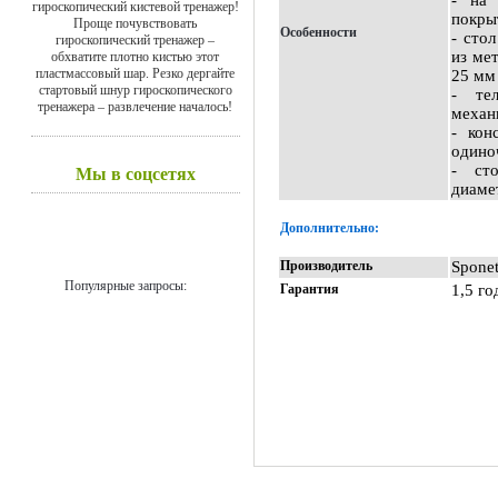
- на 
гироскопический кистевой тренажер!
покры
Проще почувствовать
Особенности
- сто
гироскопический тренажер –
из ме
обхватите плотно кистью этот
пластмассовый шар. Резко дергайте
25 мм
стартовый шнур гироскопического
- те
тренажера – развлечение началось!
механ
- кон
одино
- ст
Мы в соцсетях
диаме
Дополнительно:
Производитель
Spone
Популярные запросы:
Гарантия
1,5 го