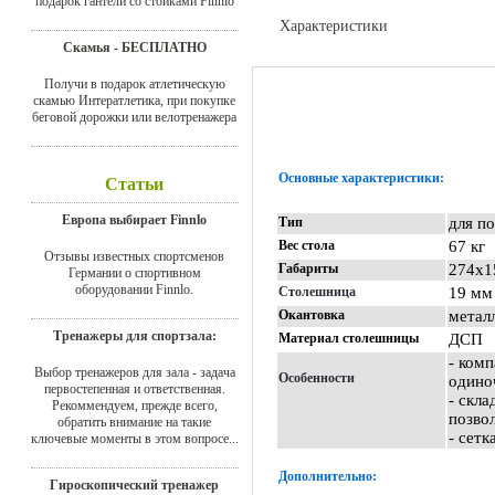
подарок гантели со стойками Finnlo
Характеристики
Скамья - БЕСПЛАТНО
Доставка
Получи в подарок атлетическую
скамью Интератлетика, при покупке
беговой дорожки или велотренажера
Основные характеристики:
Статьи
Европа выбирает Finnlo
Тип
для п
Вес стола
67 кг
Отзывы известных спортсменов
Габариты
274х1
Германии о спортивном
оборудовании Finnlo.
Столешница
19 мм
Окантовка
метал
Тренажеры для спортзала:
Материал столешницы
ДСП
- ком
Выбор тренажеров для зала - задача
Особенности
одино
первостепенная и ответственная.
- скл
Рекоммендуем, прежде всего,
позво
обратить внимание на такие
- сетк
ключевые моменты в этом вопросе...
Дополнительно:
Гироскопический тренажер