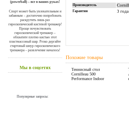
(powerball) – все в ваших руках!
Производитель
Cornil
Гарантия
3 года
Спорт может быть увлекательным и
забавным – достаточно попробовать
раскрутить лишь раз
гироскопический кистевой тренажер!
Проще почувствовать
гироскопический тренажер –
обхватите плотно кистью этот
пластмассовый шар. Резко дергайте
стартовый шнур гироскопического
тренажера – развлечение началось!
Похожие товары
Мы в соцсетях
Теннисный стол
Cornilleau 500
Performance Indoor
Популярные запросы: