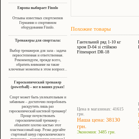
Европа выбирает Finnlo
Отзывы известных спортсменов
Германии о спортивном
оборудовании Finnlo.
Похожие товары
Тренажеры для спортзала:
Гантельний ряд 1-10 кг
хром D-04 зі стійкою
Выбор тренажеров для зала - задача
Fitnessport DR-18
первостепенная и ответственная.
Рекоммендуем, прежде всего,
обратить внимание на такие
ключевые моменты в этом вопросе...
Гироскопический тренажер
(powerball) – все в ваших руках!
Спорт может быть увлекательным и
забавным – достаточно попробовать
раскрутить лишь раз
Цена в магазинах: 41615
гироскопический кистевой тренажер!
грн.
Проще почувствовать
Наша цена: 38130
гироскопический тренажер –
обхватите плотно кистью этот
грн.
пластмассовый шар. Резко дергайте
Экономия: 3485 грн.
стартовый шнур гироскопического
тренажера – развлечение началось!