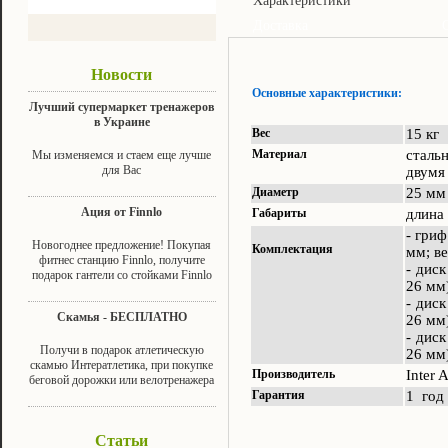
Характеристики
Доставка
Новости
Основные характеристики:
Лучший супермаркет тренажеров
в Украине
Вес
15 кг
Материал
сталь
Мы изменяемся и стаем еще лучше
для Вас
двумя
Диаметр
25 мм
Ация от Finnlo
Габариты
длина 
- гри
Новогоднее предложение! Покупая
Комплектация
мм; ве
фитнес станцию Finnlo, получите
- дис
подарок гантели со стойками Finnlo
26 мм)
- дис
Скамья - БЕСПЛАТНО
26 мм)
- дис
Получи в подарок атлетическую
26 мм)
скамью Интератлетика, при покупке
Производитель
Inter 
беговой дорожки или велотренажера
Гарантия
1 год
Статьи