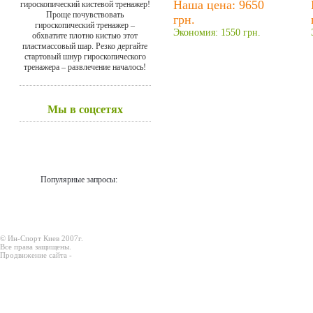
Наша цена: 9650
гироскопический кистевой тренажер!
Проще почувствовать
грн.
гироскопический тренажер –
Экономия: 1550 грн.
обхватите плотно кистью этот
пластмассовый шар. Резко дергайте
стартовый шнур гироскопического
тренажера – развлечение началось!
Мы в соцсетях
Популярные запросы:
© Ин-Спорт Киев 2007г.
Все права защищены.
Продвижение сайта -
Prodex