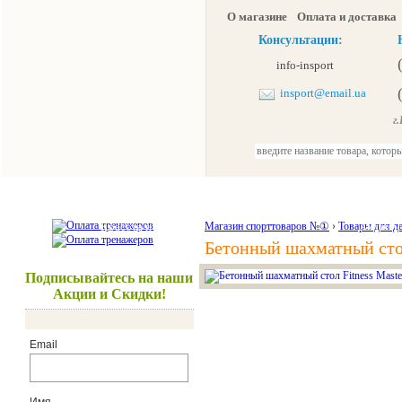
О магазине
Оплата и доставка
Консультации:
info-insport
insport@email.ua
г.К
Тренажеры
Спорттовары
Красота и здоровье
Магазин спорттоваров №①
›
Товары для д
Акции и
Бетонный шахматный стол
Подписывайтесь на наши
Акции и Скидки!
Email