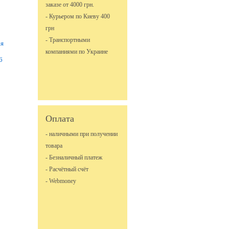
заказе от 4000 грн.
- Курьером по Киеву 400
грн
- Транспортными
ая
компаниями по Украине
6
Оплата
- наличными при получении
товара
- Безналичный платеж
- Расчётный счёт
- Webmoney