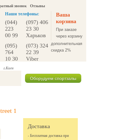
ратный звонок
Отзывы
Наши телефоны:
Ваша
корзина
(044)
(097) 406
223
23 30
При заказе
00 99
Харьков
через корзину
дополнительная
(095)
(073) 324
скидка 2%
764
22 39
10 30
Viber
г.Киев
Оборудуем спортзалы
Спецпредложения
treet 1
Доставка
- Бесплатная доставка при