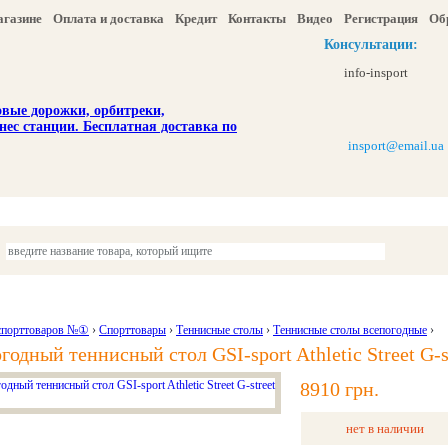
агазине
Оплата и доставка
Кредит
Контакты
Видео
Регистрация
Об
Консультации:
info-insport
insport@email.ua
ы
Отдых и туризм
Детям
Красота и здоровье
Акции и скидка
спорттоваров №①
›
Спорттовары
›
Теннисные столы
›
Теннисные столы всепогодные
›
годный теннисный стол GSI-sport Athletic Street G-s
8910 грн.
нет в наличии