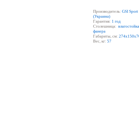
Производитель:
GSI Sport
(Украина)
Гарантия:
1
год
Столешниц
а
:
влагостойк
фанера
Габариты, см:
274
х
150
х
7
Вес, кг:
57