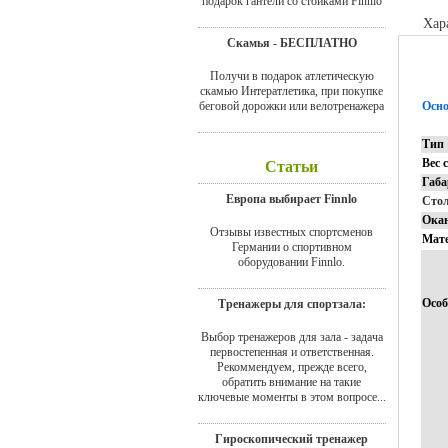
подарок гантели со стойками Finnlo
Хар
Скамья - БЕСПЛАТНО
Получи в подарок атлетическую
скамью Интератлетика, при покупке
беговой дорожки или велотренажера
Осно
Тип
Вес 
Статьи
Габ
Европа выбирает Finnlo
Сто
Ока
Отзывы известных спортсменов
Мат
Германии о спортивном
оборудовании Finnlo.
Особ
Тренажеры для спортзала:
Выбор тренажеров для зала - задача
первостепенная и ответственная.
Рекоммендуем, прежде всего,
обратить внимание на такие
ключевые моменты в этом вопросе...
Гироскопический тренажер