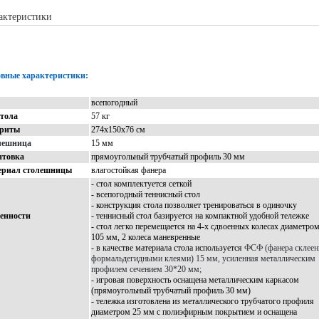
актеристики
Описание
Фото
Доставка
вные характеристики:
всепогодный
стола
57 кг
ариты
274х150х76 см
лешница
15 мм
нтовка
прямоугольный трубчатый профиль 30 мм
ериал столешницы
влагостойкая фанера
- стол комплектуется сеткой
- всепогодный теннисный стол
- конструкция стола позволяет тренироваться в одиночку
енности
- теннисный стол базируется на компактной удобной тележке
- стол легко перемещается на 4-х сдвоенных колесах диаметро
105 мм, 2 колеса маневренные
- в качестве материала стола используется
ФСФ (фанера склеен
формальдегидными клеями) 15 мм, усиленная металлическим
профилем сечением 30*20 мм;
- игровая поверхность оснащена металлическим каркасом
(прямоугольный трубчатый профиль 30 мм)
- тележка изготовлена из металлического трубчатого профиля
диаметром 25 мм с полиэфирным покрытием и оснащена