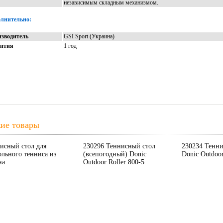
независимым складным механизмом.
лнительно:
зводитель
GSI Sport (Украина)
антия
1 год
ие товары
исный стол для
230296 Теннисный стол
230234 Тенни
ольного тенниса из
(всепогодный) Donic
Donic Outdoo
на
Outdoor Roller 800-5