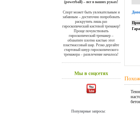
(powerball) – все в ваших руках!
Спорт может быть увлекательным и
Допо
забавным – достаточно попробовать
раскрутить лишь раз
Прои
гироскопический кистевой тренажер!
Гар
Проще почувствовать
гироскопический тренажер –
обхватите плотно кистью этот
пластмассовый шар. Резко дергайте
стартовый шнур гироскопического
тренажера – развлечение началось!
Мы в соцсетях
Похож
Тенн
наст
бето
Популярные запросы: