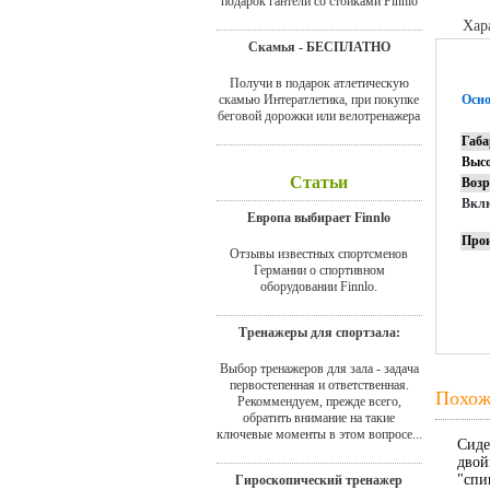
подарок гантели со стойками Finnlo
Хар
Скамья - БЕСПЛАТНО
Получи в подарок атлетическую
скамью Интератлетика, при покупке
Осно
беговой дорожки или велотренажера
Габ
Высо
Статьи
Возр
Вклю
Европа выбирает Finnlo
Прои
Отзывы известных спортсменов
Германии о спортивном
оборудовании Finnlo.
Тренажеры для спортзала:
Выбор тренажеров для зала - задача
первостепенная и ответственная.
Похож
Рекоммендуем, прежде всего,
обратить внимание на такие
ключевые моменты в этом вопросе...
Сиде
двой
"спи
Гироскопический тренажер