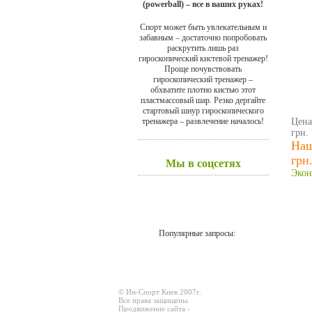
(powerball) – все в ваших руках!
Спорт может быть увлекательным и
забавным – достаточно попробовать
раскрутить лишь раз
гироскопический кистевой тренажер!
Проще почувствовать
гироскопический тренажер –
обхватите плотно кистью этот
пластмассовый шар. Резко дергайте
стартовый шнур гироскопического
тренажера – развлечение началось!
Цена
грн.
Наш
грн
Мы в соцсетях
Экон
Популярные запросы:
© Ин-Спорт Киев 2007г.
Все права защищены.
Продвижение сайта -
Prodex