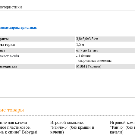
актеристики
Описание
Доставка
Отзывы
вные характеристики:
ариты
3,8х5,0х3,5 см
та горки
1,5 м
аст
от 7 до 12 лет
чает в себя
- 1 башня
- спортивные элементы
зводитель
МВМ (Украина)
ие товары
ние для качели
Игровой комплекс
Игровой ком
ное пластиковое,
"Ранчо-3" (без крыши и
"Ранчо" (без
на к спине" Babygrai
качели)
качели)