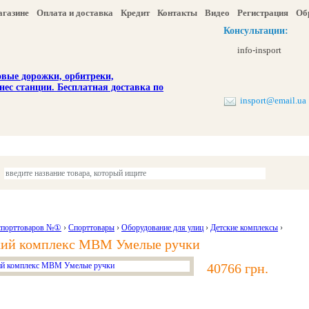
агазине
Оплата и доставка
Кредит
Контакты
Видео
Регистрация
Об
Консультации:
info-insport
insport@email.ua
ы
Отдых и туризм
Детям
Красота и здоровье
Акции и скидка
спорттоваров №①
›
Спорттовары
›
Оборудование для улиц
›
Детские комплексы
›
кий комплекс МВМ Умелые ручки
40766 грн.