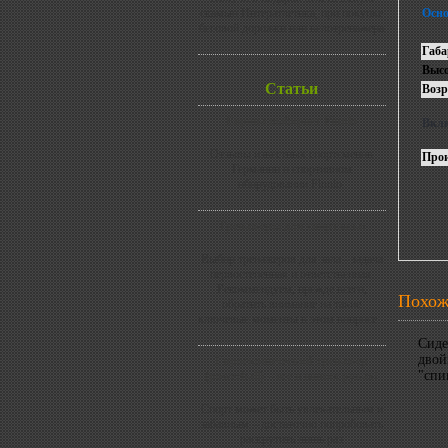
скамью Интератлетика, при покупке
Осно
беговой дорожки или велотренажера
Габ
Высо
Статьи
Возр
Европа выбирает Finnlo
Вклю
Отзывы известных спортсменов
Прои
Германии о спортивном
оборудовании Finnlo.
Тренажеры для спортзала:
Выбор тренажеров для зала - задача
первостепенная и ответственная.
Рекоммендуем, прежде всего,
Похож
обратить внимание на такие
ключевые моменты в этом вопросе...
Сиде
двой
Гироскопический тренажер
"спи
(powerball) – все в ваших руках!
Спорт может быть увлекательным и
забавным – достаточно попробовать
раскрутить лишь раз