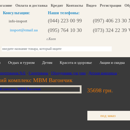
агазине
Оплата и доставка
Кредит
Контакты
Видео
Регистрация
Об
Консультации:
Наши телефоны:
(044) 223 00 99
(097) 406 23 30
info-insport
(095) 764 10 30
(073) 324 22 39 
insport@email.ua
г.Киев
ы
Отдых и туризм
Детям
Красота и здоровье
Акции и скидка
спорттоваров №①
›
Спорттовары
›
Оборудование для улиц
›
Детские комплексы
›
кий комплекс МВМ Вагончик
35698 грн.
под заказ