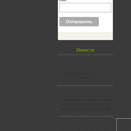
Имя
Новости
Лучший супермаркет тренажеров
в Украине
Мы изменяемся и стаем еще лучше
для Вас
Ация от Finnlo
Новогоднее предложение! Покупая
фитнес станцию Finnlo, получите
подарок гантели со стойками Finnlo
Хар
Скамья - БЕСПЛАТНО
Получи в подарок атлетическую