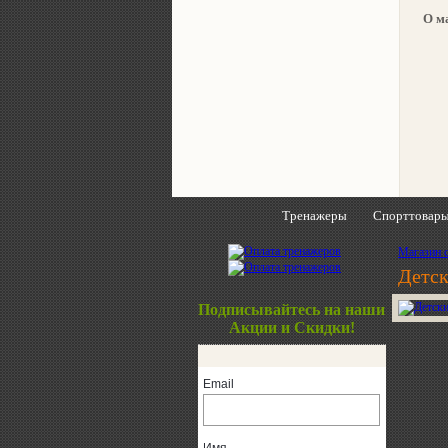
О м
Тренажеры
Спорттовар
Магазин 
Детс
Подписывайтесь на наши
Акции и Скидки!
Email