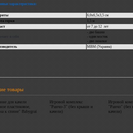
вные характеристики:
ариты
6,0х6,5х3,5 см
та горки
1,5 м
аст
от 7 до 12 лет
- две башни
чает в себя
- один мостик
- две лазалки
зводитель
МВМ (Украина)
ие товары
ние для качели
Игровой комплекс
Игровой ком
ное пластиковое,
"Ранчо-3" (без крыши и
"Ранчо" (без
на к спине" Babygrai
качели)
качели)