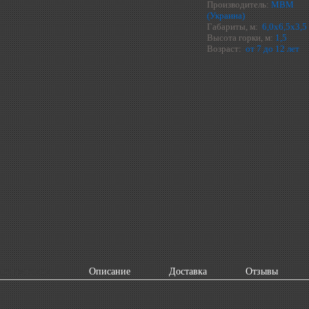
Производитель:
МВМ
(Украина)
Габариты, м:
6,0х6,5х3,5
Высота горки, м:
1,5
Возраст:
от 7 до 12 лет
актеристики
Описание
Доставка
Отзывы