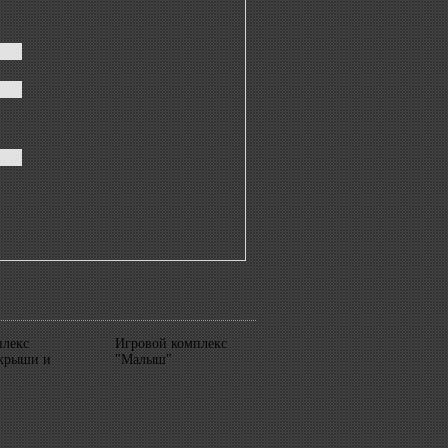
плекс
Игровой комплекс
 крыши и
"Малыш"