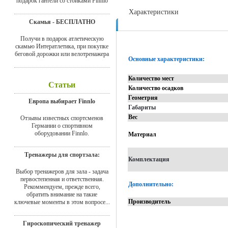
подарок гантели со стойками Finnlo
Характеристики
Скамья - БЕСПЛАТНО
Отзывы
Получи в подарок атлетическую
скамью Интератлетика, при покупке
беговой дорожки или велотренажера
Основные характеристики:
Количество мест
Статьи
Количество осадков
Геометрия
Европа выбирает Finnlo
Габариты
Вес
Отзывы известных спортсменов
Германии о спортивном
оборудовании Finnlo.
Материал
Тренажеры для спортзала:
Комплектация
Выбор тренажеров для зала - задача
первостепенная и ответственная.
Дополнительно:
Рекоммендуем, прежде всего,
обратить внимание на такие
Производитель
ключевые моменты в этом вопросе...
Гироскопический тренажер