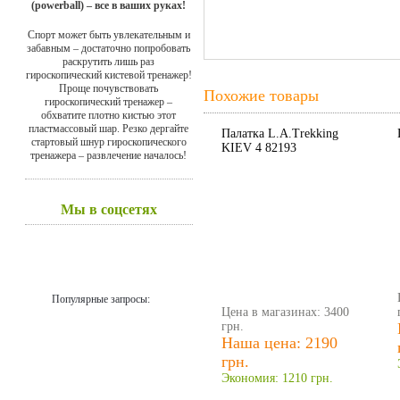
(powerball) – все в ваших руках!
Спорт может быть увлекательным и
забавным – достаточно попробовать
раскрутить лишь раз
гироскопический кистевой тренажер!
Проще почувствовать
Похожие товары
гироскопический тренажер –
обхватите плотно кистью этот
пластмассовый шар. Резко дергайте
Палатка L.A.Trekking
стартовый шнур гироскопического
KIEV 4 82193
тренажера – развлечение началось!
Мы в соцсетях
Популярные запросы:
Цена в магазинах: 3400
грн.
Наша цена: 2190
грн.
Экономия: 1210 грн.