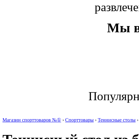
развлече
Мы в
Популяр
Магазин спорттоваров №①
›
Спорттовары
›
Теннисные столы