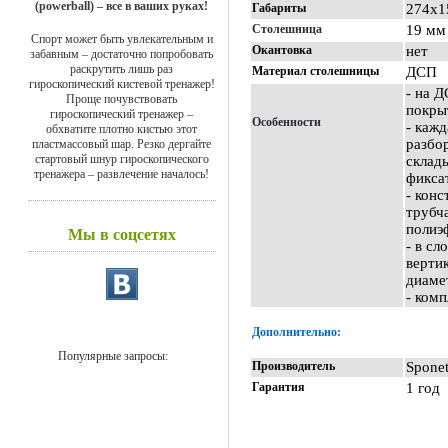
(powerball) – все в ваших руках!
Габариты
274х1
Столешница
19 мм
Спорт может быть увлекательным и
Окантовка
нет
забавным – достаточно попробовать
раскрутить лишь раз
Материал столешницы
ДСП
гироскопический кистевой тренажер!
- на 
Проще почувствовать
покры
гироскопический тренажер –
Особенности
- каж
обхватите плотно кистью этот
разбо
пластмассовый шар. Резко дергайте
стартовый шнур гироскопического
склад
тренажера – развлечение началось!
фикса
- конс
трубч
полиэ
Мы в соцсетях
- в с
верти
диаме
- комп
Дополнительно:
Популярные запросы:
Производитель
Spone
Гарантия
1 год