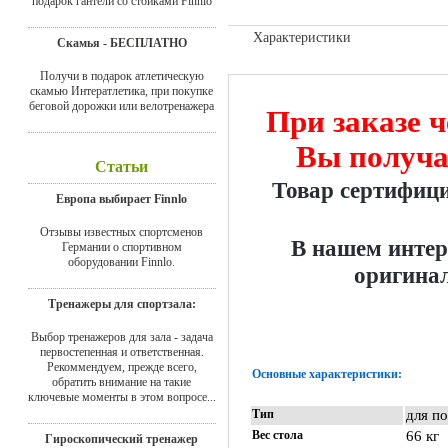
подарок гантели со стойками Finnlo
Характеристики
Скамья - БЕСПЛАТНО
Доставка
Получи в подарок атлетическую
скамью Интератлетика, при покупке
беговой дорожки или велотренажера
При заказе ч
Вы получа
Статьи
Товар сертифиц
Европа выбирает Finnlo
Отзывы известных спортсменов
В нашем интер
Германии о спортивном
оборудовании Finnlo.
оригинал
Тренажеры для спортзала:
Выбор тренажеров для зала - задача
первостепенная и ответственная.
Рекоммендуем, прежде всего,
Основные характеристики:
обратить внимание на такие
ключевые моменты в этом вопросе...
Тип
для п
Вес стола
66 кг
Гироскопический тренажер