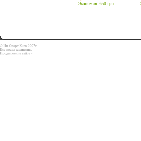
Экономия: 650 грн.
© Ин-Спорт Киев 2007г.
Все права защищены.
Продвижение сайта -
Prodex