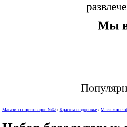
развлече
Мы в
Популяр
Магазин спорттоваров №①
›
Красота и здоровье
›
Массажное о