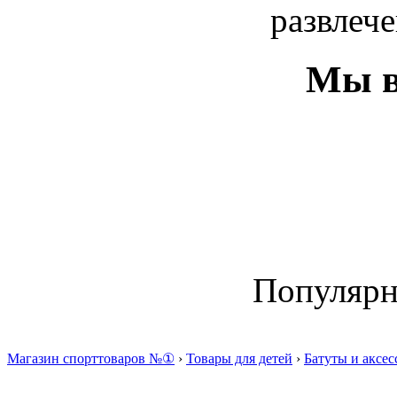
развлече
Мы в
Популяр
Магазин спорттоваров №①
›
Товары для детей
›
Батуты и аксе