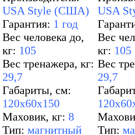
USA Style (США)
USA St
Гарантия:
1 год
Гарант
Вес человека до,
Вес чел
кг:
105
кг:
105
Вес тренажера, кг:
Вес тре
29,7
29,7
Габариты, см:
Габарит
120х60х150
120х60
Маховик, кг:
8
Махови
Тип:
магнитный
Тип:
ма