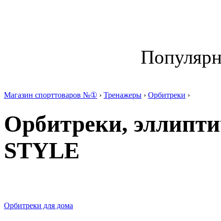
Популяр
Магазин спорттоваров №①
›
Тренажеры
›
Орбитреки
›
Орбитреки, эллипт
STYLE
Орбитреки для дома