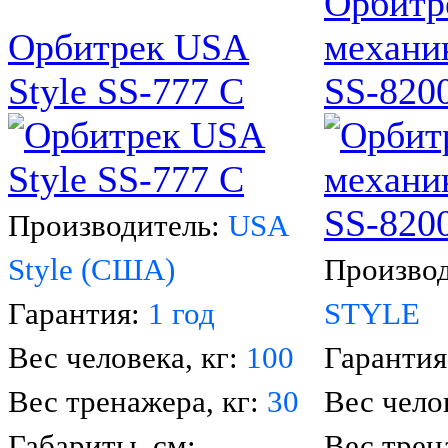
Орбитр
Орбитрек USA
механи
Style SS-777 С
SS-820
Производитель:
USA
Style (США)
Произво
Гарантия:
1 год
STYLE
Вес человека, кг:
100
Гаранти
Вес тренажера, кг:
30
Вес чело
Габариты, см:
Вес трен