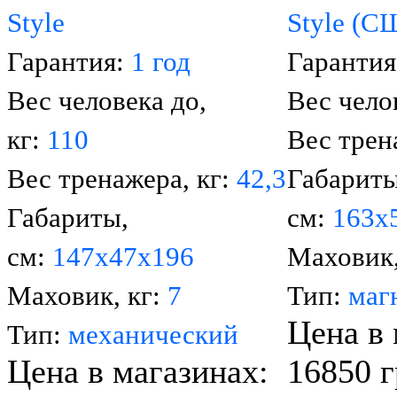
Style
Style (С
Гарантия:
1 год
Гаранти
Вес человека до,
Вес чело
кг:
110
Вес трен
Вес тренажера, кг:
42,3
Габариты
Габариты,
см:
163х
см:
147x47х196
Маховик,
Маховик, кг:
7
Тип:
маг
Цена в 
Тип:
механический
Цена в магазинах:
16850 г