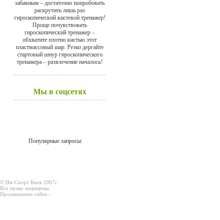
забавным – достаточно попробовать
раскрутить лишь раз
гироскопический кистевой тренажер!
Проще почувствовать
гироскопический тренажер –
обхватите плотно кистью этот
пластмассовый шар. Резко дергайте
стартовый шнур гироскопического
тренажера – развлечение началось!
Мы в соцсетях
Популярные запросы:
© Ин-Спорт Киев 2007г.
Все права защищены.
Продвижение сайта -
Prodex