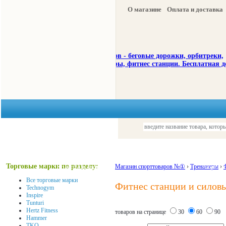
О магазине
Оплата и доставка
Тренажеры
Спорттовары
Торговые марки по разделу:
Красота и здоровье
Магазин спорттоваров №①
›
Тренажеры
Акции и
›
Все торговые марки
Фитнес станции и силовы
Technogym
Inspire
Tunturi
Hertz Fitness
товаров на странице
30
60
90
Hammer
TKO