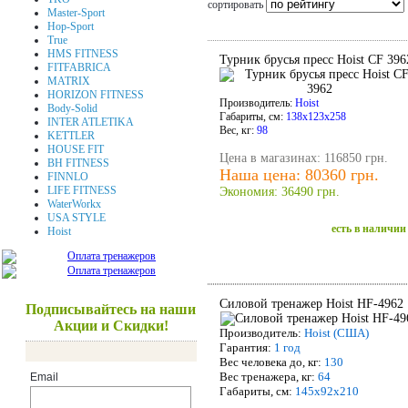
сортировать
Master-Sport
Hop-Sport
True
HMS FITNESS
Турник брусья пресс Hoist CF 396
FITFABRICA
MATRIX
HORIZON FITNESS
Производитель:
Hoist
Body-Solid
Габариты, см:
138х123х258
INTER ATLETIKA
Вес, кг:
98
KETTLER
HOUSE FIT
Цена в магазинах: 116850 грн.
BH FITNESS
Наша цена: 80360 грн.
FINNLO
LIFE FITNESS
Экономия: 36490 грн.
WaterWorkx
USA STYLE
есть в наличии
Hoist
Силовой тренажер Hoist HF-4962
Подписывайтесь на наши
Акции и Скидки!
Производитель:
Hoist (США)
Гарантия:
1 год
Вес человека до, кг:
130
Вес тренажера, кг:
64
Email
Габариты, см:
145х92х210