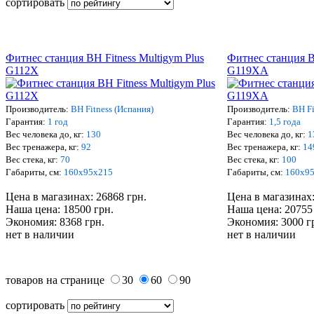
сортировать
Фитнес станция BH Fitness Multigym Plus
Фитнес станция B
G112X
G119XA
Производитель:
BH Fitness (Испания)
Производитель:
BH Fi
Гарантия:
1 год
Гарантия:
1,5 года
Вес человека до, кг:
130
Вес человека до, кг:
1
Вес тренажера, кг:
92
Вес тренажера, кг:
14
Вес стека, кг:
70
Вес стека, кг:
100
Габариты, см:
160х95х215
Габариты, см:
160х9
Цена в магазинах: 26868 грн.
Цена в магазинах:
Наша цена: 18500 грн.
Наша цена: 20755
Экономия: 8368 грн.
Экономия: 3000 г
нет в наличии
нет в наличии
товаров на странице
30
60
90
сортировать