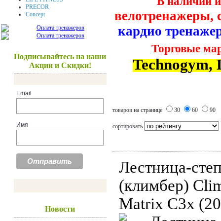
В наличии 
PRECOR
велотренажеры, с
Concept
кардио тренажер
Торговые ма
Подписывайтесь на наши
Technogym, Li
Акции и Скидки!
Email
товаров на странице
30
60
90
Имя
сортировать
Лестница-сте
(климбер) Cli
Matrix C3x (20
Новости