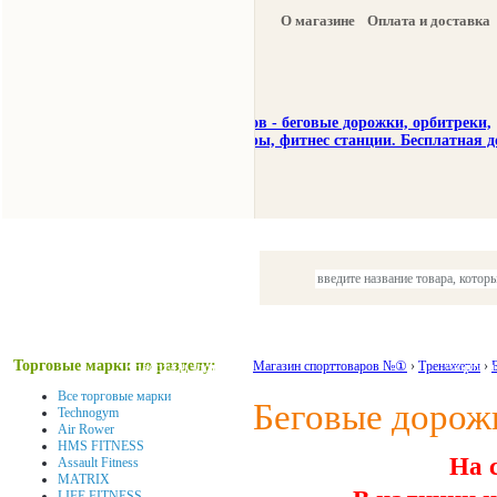
О магазине
Оплата и доставка
Тренажеры
Спорттовары
Торговые марки по разделу:
Красота и здоровье
Магазин спорттоваров №①
›
Тренажеры
Акции и
›
Все торговые марки
Беговые дорож
Technogym
Air Rower
HMS FITNESS
На 
Assault Fitness
MATRIX
LIFE FITNESS