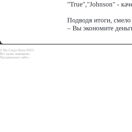
"True","Johnson" - ка
Подводя итоги, смело
– Вы экономите деньги
© Ин-Спорт Киев 2007г.
Все права защищены.
Продвижение сайта -
Prodex