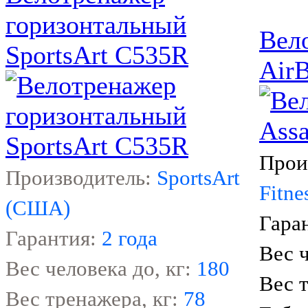
горизонтальный
Вел
SportsArt C535R
AirB
Прои
Производитель:
SportsArt
Fitne
(США)
Гара
Гарантия:
2 года
Вес ч
Вес человека до, кг:
180
Вес 
Вес тренажера, кг:
78