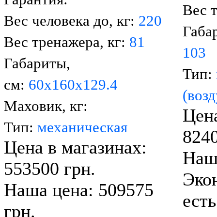
Вес 
Вес человека до, кг:
220
Габа
Вес тренажера, кг:
81
103
Габариты,
Тип:
см:
60x160х129.4
(воз
Маховик, кг:
Цена
Тип:
механическая
8240
Цена в магазинах:
Наша
553500 грн.
Экон
Наша цена: 509575
есть
грн.