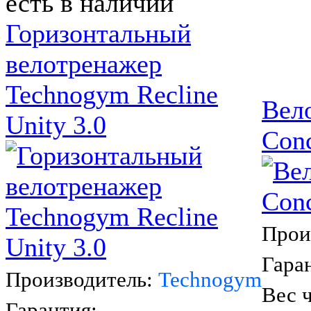
есть в наличии
Горизонтальный
велотренажер
Technogym Recline
Вел
Unity 3.0
Conc
Прои
Гара
Производитель:
Technogym
Вес ч
Гарантия: