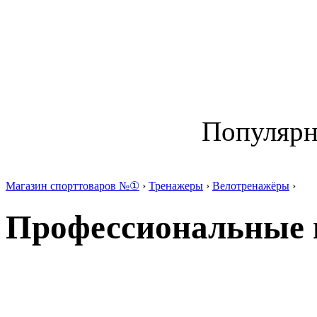
Популяр
Магазин спорттоваров №①
›
Тренажеры
›
Велотренажёры
›
Профессиональные 