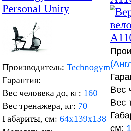
Personal Unity
Прои
(Анг
Производитель:
Technogym
Гара
Гарантия:
Вес 
Вес человека до, кг:
160
Вес 
Вес тренажера, кг:
70
Габа
Габариты, см:
64x139х138
см: