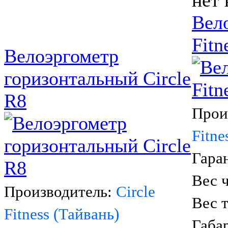
нет 
Вело
Fitn
Велоэргометр
горизонтальный Circle
R8
Прои
Fitne
Гара
Вес ч
Производитель:
Circle
Вес 
Fitness (Тайвань)
Габа