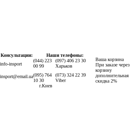
Консультации:
Наши телефоны:
Ваша корзина
(044) 223
(097) 406 23 30
info-insport
При заказе через
00 99
Харьков
корзину
(095) 764
(073) 324 22 39
дополнительная
insport@email.ua
10 30
Viber
скидка 2%
г.Киев