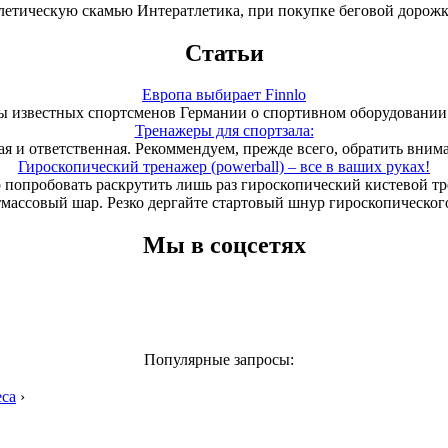
летическую скамью Интератлетика, при покупке беговой дорож
Статьи
Европа выбирает Finnlo
 известных спортсменов Германии о спортивном оборудовании 
Тренажеры для спортзала:
ая и ответственная. Рекоммендуем, прежде всего, обратить вним
Гироскопический тренажер (powerball) – все в ваших руках!
 попробовать раскрутить лишь раз гироскопический кистевой т
тмассовый шар. Резко дергайте стартовый шнур гироскопического
Мы в соцсетях
Популярные запросы:
еса
›