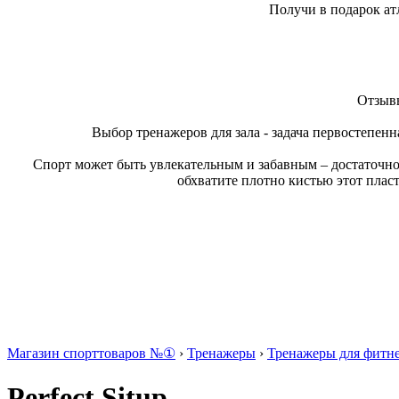
Получи в подарок ат
Отзывы
Выбор тренажеров для зала - задача первостепенн
Спорт может быть увлекательным и забавным – достаточно
обхватите плотно кистью этот плас
Магазин спорттоваров №①
›
Тренажеры
›
Тренажеры для фитн
Perfect Situp