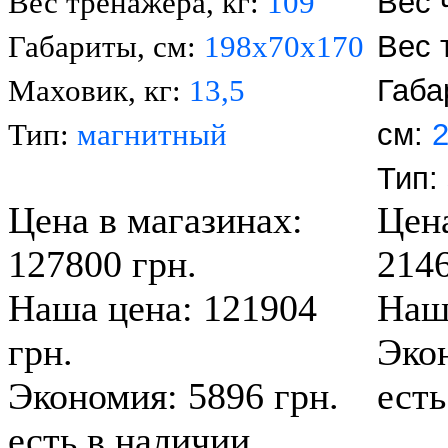
Вес 
Вес тренажера, кг:
109
Вес 
Габариты, см:
198х70х170
Габа
М
аховик, кг:
13,5
см:
2
Тип:
магнитн
ый
Тип:
Цена в магазинах:
Цена
127800 грн.
2146
Наша цена: 121904
Наша
грн.
Экон
Экономия: 5896 грн.
есть
есть в наличии