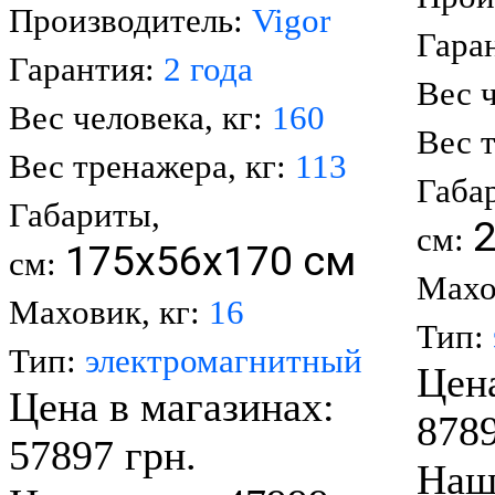
Производитель:
Vigor
Гара
Гарантия:
2 года
Вес ч
Вес человека, кг:
160
Вес 
Вес тренажера, кг:
113
Габа
Габариты,
см:
175х56х170 cм
см:
Махо
Маховик, кг:
16
Тип:
Тип:
электромагнитный
Цена
Цена в магазинах:
8789
57897 грн.
Наша