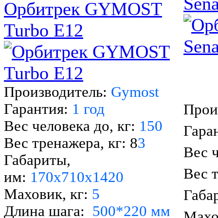
Sena
Орбитрек GYMOST
Turbo E12
Производитель:
Gymost
Гарантия:
1 год
Прои
Вес человека до, кг:
150
Гара
Вес тренажера, кг: 8
3
Вес ч
Габариты,
Вес 
им:
170х710х1420
Маховик, кг:
5
Габа
Длина шага:
500*220 мм
Махо