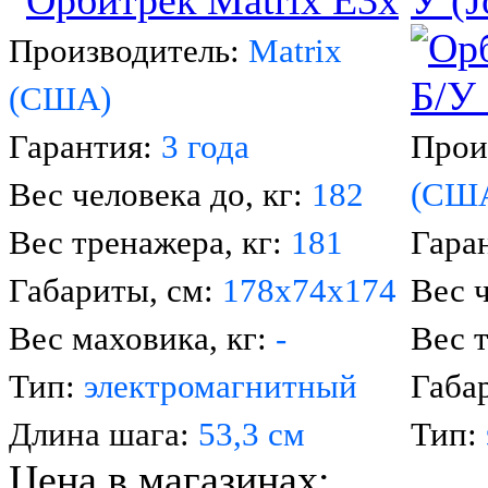
У (J
Производитель:
Matrix
(США)
Гарантия:
3
года
Прои
Вес человека до, кг:
182
(СШ
Вес тренажера, кг:
181
Гара
Габариты, см:
178
х7
4
х174
Вес ч
Вес маховика, кг:
-
Вес 
Тип:
электромагнитный
Габа
Длина шага:
53,3 см
Тип:
Цена в магазинах: