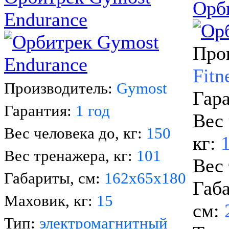
Орби
Endurance
Про
Fitn
Производитель:
Gymost
Гар
Гарантия:
1 год
Вес 
Вес человека до, кг:
150
кг:
Вес тренажера, кг:
101
Вес 
Габариты, см:
162х65х180
Габ
Маховик, кг:
15
см:
Тип:
электромагнитный