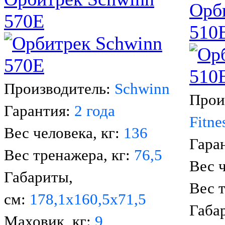
Орб
570E
510
Производитель:
Schwinn
Прои
Гарантия:
2 года
Fitne
Вес человека, кг:
136
Гара
Вес тренажера, кг:
76,5
Вес ч
Габариты,
Вес 
см:
178,1х160,5х71,5
Габа
Маховик, кг:
9