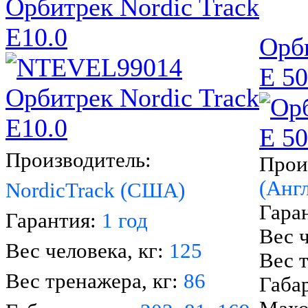
Орбитрек Nordic Track
E10.0
Орб
E 5
Производитель:
Прои
(Анг
NordicTrack (США)
Гара
Гарантия:
1 год
Вес ч
Вес человека, кг:
125
Вес 
Вес тренажера, кг:
86
Габа