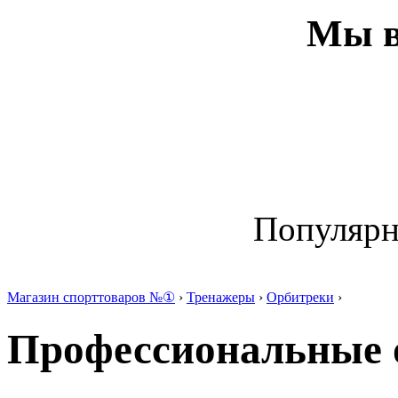
Мы в
Популяр
Магазин спорттоваров №①
›
Тренажеры
›
Орбитреки
›
Профессиональные 