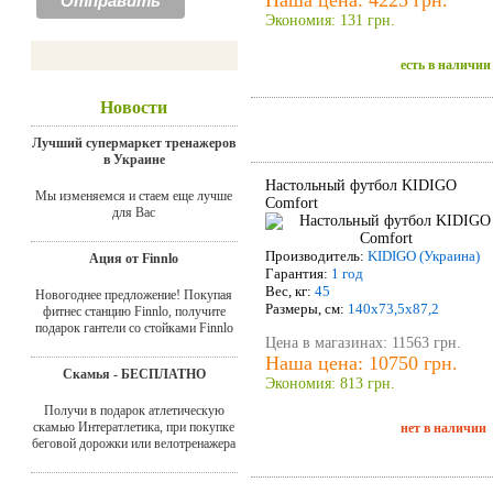
Экономия: 131 грн.
есть в наличии
Новости
Акция!
Лучший супермаркет тренажеров
в Украине
Настольный футбол KIDIGO
Мы изменяемся и стаем еще лучше
Comfort
для Вас
Производитель:
KIDIGO (Украина)
Ация от Finnlo
Гарантия:
1 год
Вес, кг:
45
Новогоднее предложение! Покупая
Размеры, см:
140х73,5х87,2
фитнес станцию Finnlo, получите
подарок гантели со стойками Finnlo
Цена в магазинах: 11563 грн.
Наша цена: 10750 грн.
Скамья - БЕСПЛАТНО
Экономия: 813 грн.
Получи в подарок атлетическую
скамью Интератлетика, при покупке
нет в наличии
беговой дорожки или велотренажера