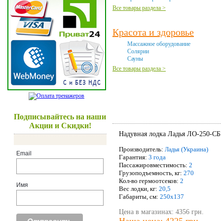
Все товары раздела >
Красота и здоровье
Массажное оборудование
Солярии
Сауны
Все товары раздела >
Хиты продаж
Подписывайтесь на наши
Акции и Скидки!
Надувная лодка Ладья ЛО-250-СБ
Производитель:
(Украина)
Ладья
Email
Гарантия:
3 года
Пассажировместимость:
2
Грузоподъемность, кг:
270
Кол-во гермоотсеков:
2
Имя
Вес лодки, кг:
20,5
Габариты, см:
250х137
Цена в магазинах: 4356 грн.
Наша цена: 4225 грн.