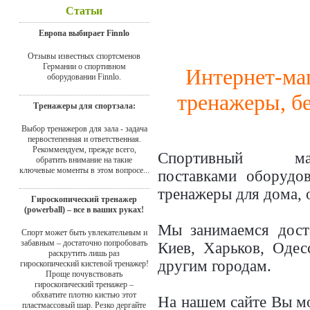
Статьи
Европа выбирает Finnlo
Отзывы известных спортсменов
Германии о спортивном
Интернет-маг
оборудовании Finnlo.
тренажеры, б
Тренажеры для спортзала:
Выбор тренажеров для зала - задача
первостепенная и ответственная.
Рекоммендуем, прежде всего,
Спортивный 
обратить внимание на такие
ключевые моменты в этом вопросе...
поставками оборудо
тренажеры для дома, 
Гироскопический тренажер
(powerball) – все в ваших руках!
Мы занимаемся дост
Спорт может быть увлекательным и
забавным – достаточно попробовать
Киев, Харьков, Одес
раскрутить лишь раз
другим городам.
гироскопический кистевой тренажер!
Проще почувствовать
гироскопический тренажер –
обхватите плотно кистью этот
На нашем сайте Вы м
пластмассовый шар. Резко дергайте