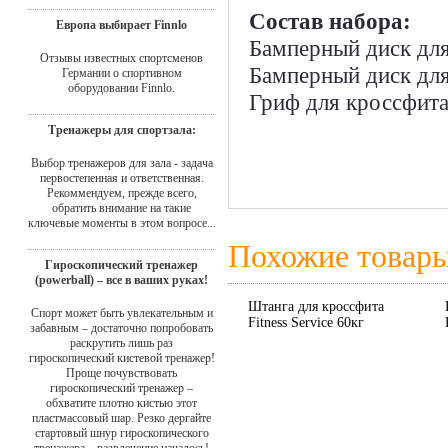
Состав набора:
Европа выбирает Finnlo
Бамперный диск для 
Отзывы известных спортсменов
Бамперный диск для 
Германии о спортивном
оборудовании Finnlo.
Гриф для кроссфита 
Тренажеры для спортзала:
Выбор тренажеров для зала - задача
первостепенная и ответственная.
Рекоммендуем, прежде всего,
обратить внимание на такие
ключевые моменты в этом вопросе...
Похожие товар
Гироскопический тренажер
(powerball) – все в ваших руках!
Штанга для кроссфита
Спорт может быть увлекательным и
Fitness Service 60кг
забавным – достаточно попробовать
раскрутить лишь раз
гироскопический кистевой тренажер!
Проще почувствовать
гироскопический тренажер –
обхватите плотно кистью этот
пластмассовый шар. Резко дергайте
стартовый шнур гироскопического
тренажера – развлечение началось!