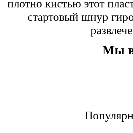
плотно кистью этот плас
стартовый шнур гиро
развлече
Мы в
Популяр