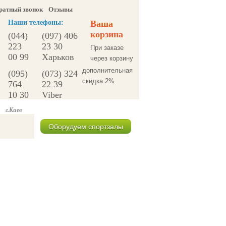
ратный звонок
Отзывы
Наши телефоны:
Ваша
корзина
(044)
(097) 406
223
23 30
При заказе
00 99
Харьков
через корзину
дополнительная
(095)
(073) 324
скидка 2%
764
22 39
10 30
Viber
г.Киев
Оборудуем спортзалы
Спецпредложения