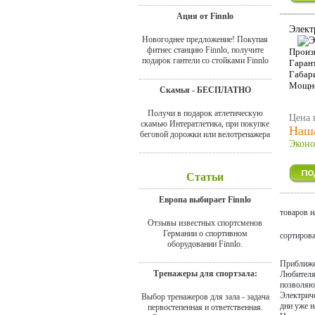
Ация от Finnlo
Элект
Новогоднее предложение! Покупая
фитнес станцию Finnlo, получите
Произ
подарок гантели со стойками Finnlo
Гаран
Габар
Мощн
Скамья - БЕСПЛАТНО
Получи в подарок атлетическую
Цена 
скамью Интератлетика, при покупке
Наша
беговой дорожки или велотренажера
Эконо
Статьи
Европа выбирает Finnlo
товаров н
Отзывы известных спортсменов
Германии о спортивном
сортиров
оборудовании Finnlo.
Приближен
Тренажеры для спортзала:
Любителям
позволяющ
Электриче
Выбор тренажеров для зала - задача
дни уже н
первостепенная и ответственная.