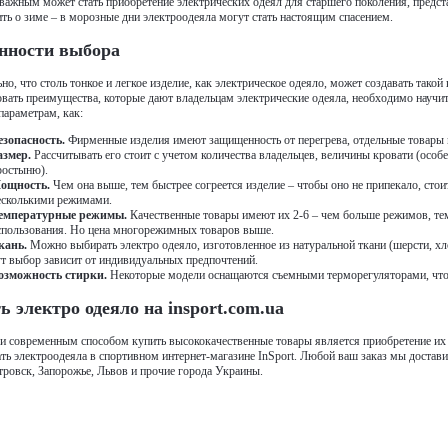
важным может стать приобретение электрических одеял для старшего поколения, предст
ть о зиме – в морозные дни электроодеяла могут стать настоящим спасением.
нности выбора
но, что столь тонкое и легкое изделие, как электрическое одеяло, может создавать так
вать преимущества, которые дают владельцам электрические одеяла, необходимо научить
параметрам, как:
езопасность.
Фирменные изделия имеют защищенность от перегрева, отдельные товары
азмер.
Рассчитывать его стоит с учетом количества владельцев, величины кровати (особ
ростыню).
ощность.
Чем она выше, тем быстрее согреется изделие – чтобы оно не припекало, стои
есколькими режимами.
емпературные режимы.
Качественные товары имеют их 2-6 – чем больше режимов, те
спользования. Но цена многорежимных товаров выше.
кань.
Можно выбирать электро одеяло, изготовленное из натуральной ткани (шерсти, х
ут выбор зависит от индивидуальных предпочтений.
озможность стирки.
Некоторые модели оснащаются съемными терморегуляторами, что 
ь электро одеяло на insport.com.ua
 современным способом купить высококачественные товары является приобретение их н
ть электроодеяла в спортивном интернет-магазине InSport. Любой ваш заказ мы достави
ровск, Запорожье, Львов и прочие города Украины.