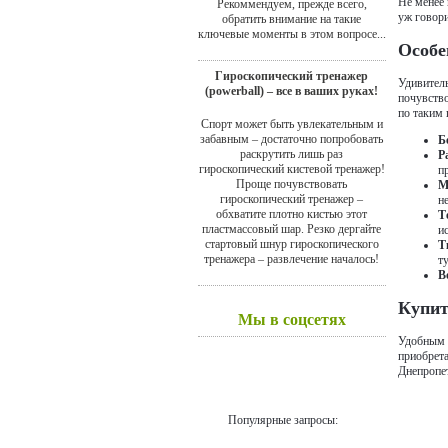
Не менее 
Рекоммендуем, прежде всего,
уж говори
обратить внимание на такие
ключевые моменты в этом вопросе...
Особе
Гироскопический тренажер
Удивитель
(powerball) – все в ваших руках!
почувство
по таким 
Спорт может быть увлекательным и
забавным – достаточно попробовать
Б
раскрутить лишь раз
Р
гироскопический кистевой тренажер!
п
Проще почувствовать
М
гироскопический тренажер –
н
обхватите плотно кистью этот
Т
пластмассовый шар. Резко дергайте
и
стартовый шнур гироскопического
Т
тренажера – развлечение началось!
т
В
Купит
Мы в соцсетях
Удобным и
приобрета
Днепропет
Популярные запросы: