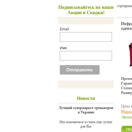
сортиров
Подписывайтесь на наши
Акции и Скидки!
Инфра
одеял
Email
Имя
Произ
Гаран
Степе
Размер
Новости
Цена 
Лучший супермаркет тренажеров
Наша
в Украине
Эконо
Мы изменяемся и стаем еще лучше
для Вас