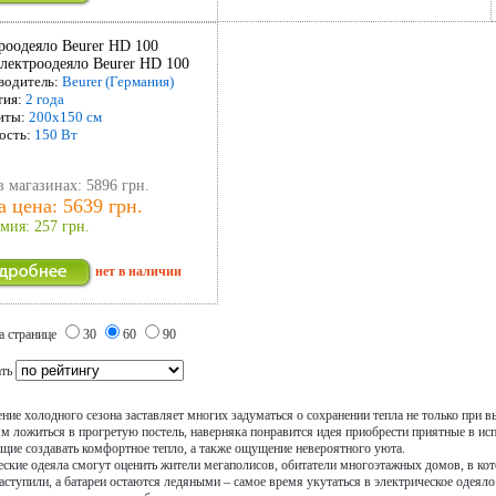
роодеяло Beurer HD 100
водитель:
Beurer (Германия)
тия:
2 года
иты:
200х150 см
ость:
150 Вт
в магазинах: 5896 грн.
 цена: 5639 грн.
мия: 257 грн.
нет в наличии
а странице
30
60
90
ать
ие холодного сезона заставляет многих задуматься о сохранении тепла не только при вы
 ложиться в прогретую постель, наверняка понравится идея приобрести приятные в исп
ие создавать комфортное тепло, а также ощущение невероятного уюта.
ские одеяла смогут оценить жители мегаполисов, обитатели многоэтажных домов, в кот
аступили, а батареи остаются ледяными – самое время укутаться в электрическое одеяло 