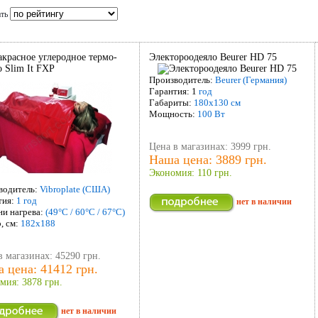
ать
красное углеродное термо-
Электороодеяло Beurer HD 75
о Slim It FXP
Производитель:
Beurer (Германия)
Гарантия: 1
год
Габариты:
180х130 см
Мощность:
100 Вт
Цена в магазинах: 3999 грн.
Наша цена: 3889 грн.
Экономия: 110 грн.
водитель:
Vibroplate (США)
тия:
1 год
нет в наличии
ни нагрева:
(49°C / 60°C / 67°С)
, см:
182х188
в магазинах: 45290 грн.
 цена: 41412 грн.
мия: 3878 грн.
нет в наличии