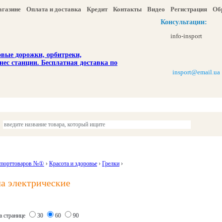
агазине
Оплата и доставка
Кредит
Контакты
Видео
Регистрация
Об
Консультации:
info-insport
insport@email.ua
ы
Отдых и туризм
Детям
Красота и здоровье
Акции и скидка
спорттоваров №①
›
Красота и здоровье
›
Грелки
›
а электрические
а странице
30
60
90