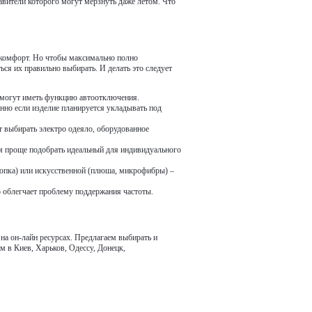
авители которого могут мерзнуть даже летом. Что
ой комфорт. Но чтобы максимально полно
ся их правильно выбирать. И делать это следует
 могут иметь функцию автоотключения.
енно если изделие планируется укладывать под
т выбирать электро одеяло, оборудованное
м проще подобрать идеальный для индивидуального
лопка) или искусственной (плюша, микрофибры) –
облегчает проблему поддержания частоты.
а он-лайн ресурсах. Предлагаем выбирать и
м в Киев, Харьков, Одессу, Донецк,