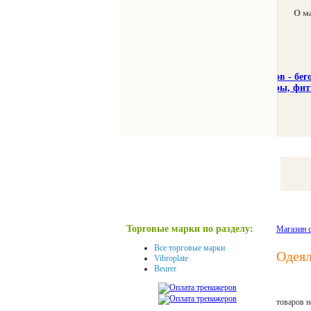
О м
Тренажеры
Спорттовар
Торговые марки по разделу:
Магазин 
Все торговые марки
Одеял
Vibroplate
Beurer
товаров н