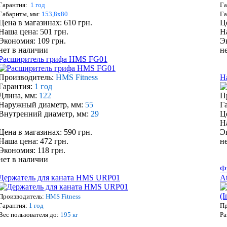
Гарантия:
1 год
Га
Габариты, мм:
153,8х80
Га
Цена в магазинах: 610 грн.
Ц
Наша цена: 501 грн.
Н
Экономия: 109 грн.
Э
нет в наличии
н
Расширитель грифа HMS FG01
Производитель:
HMS Fitness
Н
Гарантия:
1 год
Длина, мм:
122
П
Наружный диаметр, мм:
55
Г
Внутренний диаметр, мм:
29
Ц
Н
Цена в магазинах: 590 грн.
Э
Наша цена: 472 грн.
н
Экономия: 118 грн.
нет в наличии
Ф
Держатель для каната HMS URP01
At
Производитель:
HMS Fitness
Гарантия:
1 год
Пр
Вес пользователя до:
195 кг
Ра