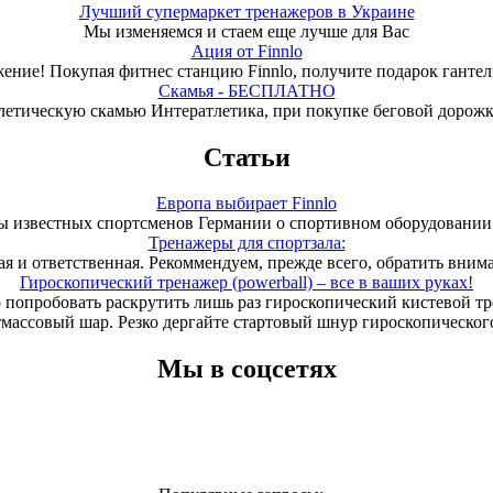
Лучший супермаркет тренажеров в Украине
Мы изменяемся и стаем еще лучше для Вас
Ация от Finnlo
ение! Покупая фитнес станцию Finnlo, получите подарок гантели
Скамья - БЕСПЛАТНО
летическую скамью Интератлетика, при покупке беговой дорож
Статьи
Европа выбирает Finnlo
 известных спортсменов Германии о спортивном оборудовании 
Тренажеры для спортзала:
ая и ответственная. Рекоммендуем, прежде всего, обратить вним
Гироскопический тренажер (powerball) – все в ваших руках!
 попробовать раскрутить лишь раз гироскопический кистевой т
тмассовый шар. Резко дергайте стартовый шнур гироскопического
Мы в соцсетях