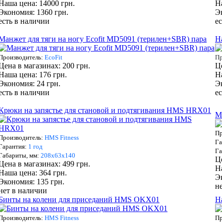
Наша цена: 14000 грн.
Н
Экономия: 1360 грн.
Э
есть в наличии
е
Манжет для тяги на ногу Ecofit MD5091 (терилен+SBR) пара
Н
Производитель:
EcoFit
Пр
Цена в магазинах: 200 грн.
Ц
Наша цена: 176 грн.
Н
Экономия: 24 грн.
Э
есть в наличии
е
Крюки на запястье для становой и подтягивания HMS HRX01
М
Пр
Производитель:
HMS Fitness
Га
Гарантия:
1 год
Га
Габариты, мм:
208х63х140
Ц
Цена в магазинах: 499 грн.
Н
Наша цена: 364 грн.
Э
Экономия: 135 грн.
н
нет в наличии
Бинты на колени для приседаний HMS OKX01
Н
Производитель:
HMS Fitness
Пр