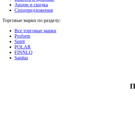
Акции и скидка
Спецпредложения
Торговые марки по разделу:
Все торговые марки
Proform
Spirit
POLAR
FINNLO
Sanitas
П