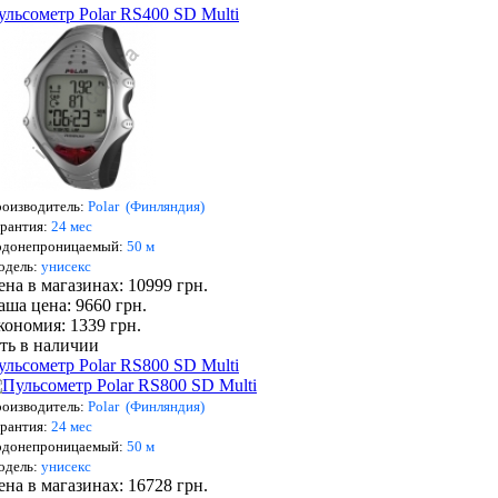
ульсометр Polar RS400 SD Multi
оизводитель:
Polar (Финляндия)
рантия:
24 мес
одонепроницаемый:
5
0 м
о
дель:
унисекс
ена в магазинах: 10999 грн.
аша цена: 9660 грн.
кономия: 1339 грн.
сть в наличии
ульсометр Polar RS800 SD Multi
оизводитель:
Polar (Финляндия)
рантия:
24 мес
одонепроницаемый:
5
0 м
о
дель:
унисекс
ена в магазинах: 16728 грн.