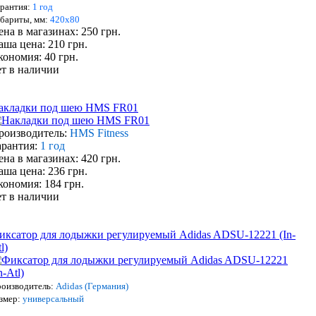
рантия:
1 год
бариты, мм:
420х80
ена в магазинах: 250 грн.
аша цена: 210 грн.
кономия: 40 грн.
ет в наличии
акладки под шею HMS FR01
роизводитель:
HMS Fitness
арантия:
1 год
ена в магазинах: 420 грн.
аша цена: 236 грн.
кономия: 184 грн.
ет в наличии
иксатор для лодыжки регулируемый Adidas ADSU-12221 (In-
l)
оизводитель:
Adidas (Германия)
змер:
универсальный