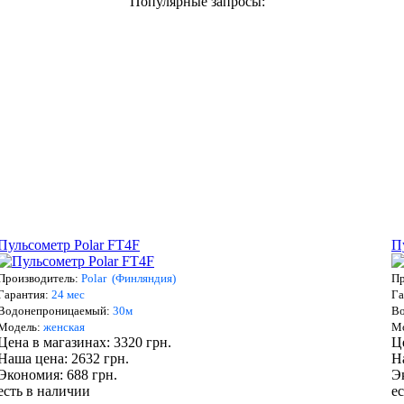
Популярные запросы:
Пульсометр Polar FT4F
П
Производитель:
Polar (Финляндия)
Пр
Гарантия:
24 мес
Га
Водонепроницаемый:
3
0м
В
Мо
дель:
женская
М
Цена в магазинах: 3320 грн.
Ц
Наша цена: 2632 грн.
Н
Экономия: 688 грн.
Э
есть в наличии
е