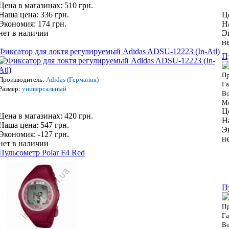
Цена в магазинах: 510 грн.
Наша цена: 336 грн.
Ц
Экономия: 174 грн.
Н
нет в наличии
Э
н
Фиксатор для локтя регулируемый Adidas ADSU-12223 (In-Atl)
П
Пр
Производитель:
Adidas (Германия)
Га
Размер:
универсальный
В
М
Ц
Цена в магазинах: 420 грн.
Н
Наша цена: 547 грн.
Э
Экономия: -127 грн.
н
нет в наличии
Пульсометр Polar F4 Red
П
Пр
Га
В