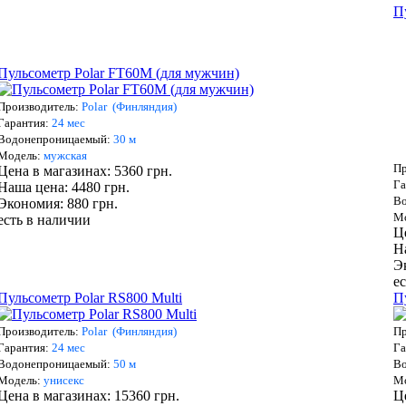
П
Пульсометр Polar FT60M (для мужчин)
Производитель:
Polar (Финляндия)
Гарантия:
24 мес
Водонепроницаемый:
3
0 м
Мо
дель:
мужская
Пр
Цена в магазинах: 5360 грн.
Га
Наша цена: 4480 грн.
В
Экономия: 880 грн.
М
есть в наличии
Ц
Н
Э
е
Пульсометр Polar RS800 Multi
П
Производитель:
Polar (Финляндия)
Пр
Гарантия:
24 мес
Га
Водонепроницаемый:
5
0 м
В
Мо
дель:
унисекс
М
Цена в магазинах: 15360 грн.
Ц