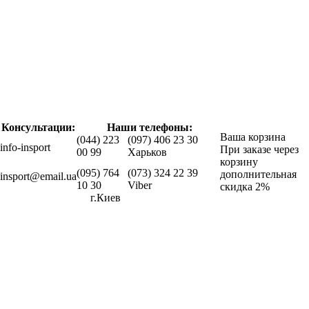
Консультации:
Наши телефоны:
Ваша корзина
(044) 223
(097) 406 23 30
info-insport
При заказе через
00 99
Харьков
корзину
(095) 764
(073) 324 22 39
дополнительная
insport@email.ua
10 30
Viber
скидка 2%
г.Киев