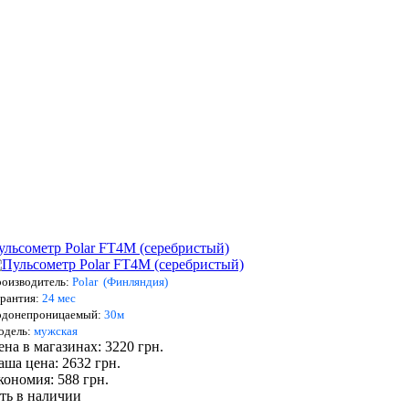
ульсометр Polar FT4M (серебристый)
оизводитель:
Polar (Финляндия)
рантия:
24 мес
одонепроницаемый:
3
0м
о
дель:
мужская
ена в магазинах: 3220 грн.
аша цена: 2632 грн.
кономия: 588 грн.
сть в наличии