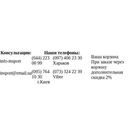
Консультации:
Наши телефоны:
Ваша корзина
(044) 223
(097) 406 23 30
info-insport
При заказе через
00 99
Харьков
корзину
(095) 764
(073) 324 22 39
дополнительная
insport@email.ua
10 30
Viber
скидка 2%
г.Киев