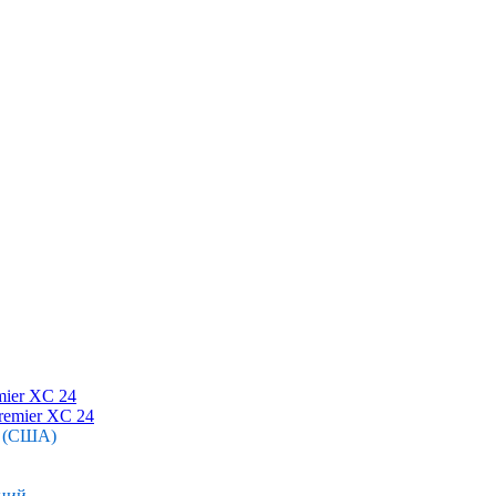
mier XC 24
r (США)
ний