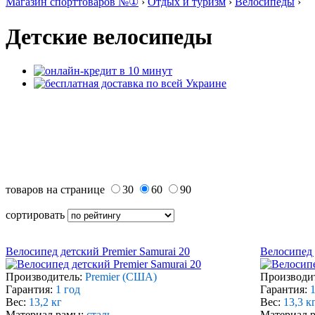
Магазин спорттоваров №①
›
Отдых и туризм
›
Велосипеды
›
Детские велосипеды
товаров на странице
30
60
90
сортировать
Велосипед детский Premier Samurai 20
Велосипед 
Производитель:
Premier (США)
Производи
Гарантия:
1 год
Гарантия:
1
Вес:
13,2 кг
Вес:
13,3 к
Материал рамы:
сталь
Материал 