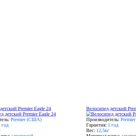
детский Premier Eagle 24
Велосипед детский Pre
тель:
Premier (США)
Производитель:
Premie
 год
Гарантия:
1 год
г
Вес:
12,5кг
рамы:
алюминий
Материал рамы:
алюми