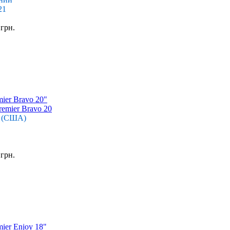
21
 грн.
ier Bravo 20"
r (США)
 грн.
ier Enjoy 18"