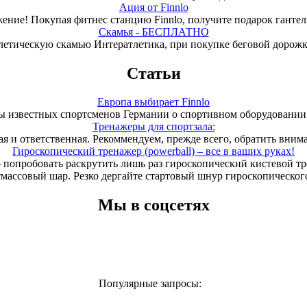
Ация от Finnlo
ение! Покупая фитнес станцию Finnlo, получите подарок гантели
Скамья - БЕСПЛАТНО
летическую скамью Интератлетика, при покупке беговой дорож
Статьи
Европа выбирает Finnlo
 известных спортсменов Германии о спортивном оборудовании 
Тренажеры для спортзала:
ая и ответственная. Рекоммендуем, прежде всего, обратить вним
Гироскопический тренажер (powerball) – все в ваших руках!
 попробовать раскрутить лишь раз гироскопический кистевой т
тмассовый шар. Резко дергайте стартовый шнур гироскопического
Мы в соцсетях
Популярные запросы: