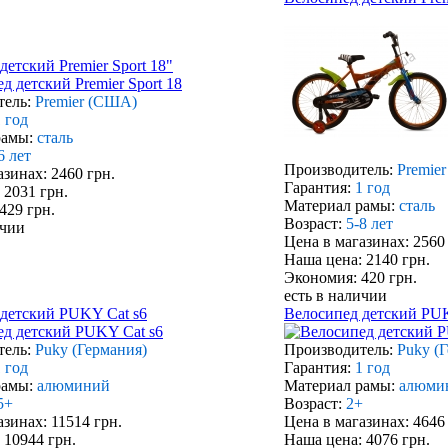
детский Premier Sport 18"
тель:
Premier (США)
 год
рамы:
сталь
6 лет
Производитель:
Premie
азинах: 2460 грн.
Гарантия:
1 год
 2031 грн.
Материал рамы:
сталь
429 грн.
Возраст:
5-8 лет
ичии
Цена в магазинах: 2560
Наша цена: 2140 грн.
Экономия: 420 грн.
есть в наличии
детский PUKY Cat s6
Велосипед детский PUK
тель:
Puky (Германия)
Производитель:
Puky (
 год
Гарантия:
1 год
рамы:
алюминий
Материал рамы:
алюми
5+
Возраст:
2+
азинах: 11514 грн.
Цена в магазинах: 4646
 10944 грн.
Наша цена: 4076 грн.