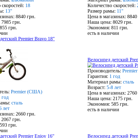
 скоростей:
18
Количество скоростей:
ы:
13"
Размер рамы:
11"
азинах: 8840 грн.
Цена в магазинах: 8840
 7985 грн.
Наша цена: 8029 грн.
855 грн.
Экономия: 811 грн.
ичии
есть в наличии
детский Premier Bravo 18"
Велосипед детский Prem
Производитель:
Premie
Гарантия:
1 год
Материал рамы:
сталь
Возраст:
5-8 лет
тель:
Premier (США)
Цена в магазинах: 2760
 год
Наша цена: 2175 грн.
рамы:
сталь
Экономия: 585 грн.
6 лет
есть в наличии
азинах: 2660 грн.
 2067 грн.
593 грн.
ичии
детский Premier Enjoy 16"
Велосипед детский Prem