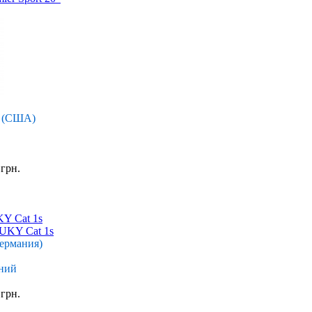
r (США)
 грн.
Y Cat 1s
Германия)
ний
 грн.