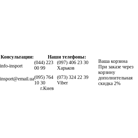
Консультации:
Наши телефоны:
Ваша корзина
(044) 223
(097) 406 23 30
info-insport
При заказе через
00 99
Харьков
корзину
(095) 764
(073) 324 22 39
дополнительная
insport@email.ua
10 30
Viber
скидка 2%
г.Киев