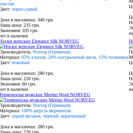
М
эластан
Ц
Цвет:
черно-серый
Ц
Цена в магазинах: 340 грн.
Н
Наша цена: 235 грн.
Э
Экономия: 105 грн.
н
нет в наличии
Носки женские Elegance Silk NORVEG
Н
Производитель:
Norveg (Германия)
П
Материал:
65% хлопок, 20% натуральный шелк, 15% полиамид
М
Цвет:
бежевый
Ц
Цена в магазинах: 280 грн.
Ц
Наша цена: 220 грн.
Н
Экономия: 60 грн.
Э
нет в наличии
н
Термоноски мужские Merino Wool NORVEG
Производитель:
Norveg (Германия)
Материал:
100% шерсть мериносов
Цвет:
серый меланж, черный, коричневый
Цена в магазинах: 280 грн.
Наша цена: 220 грн.