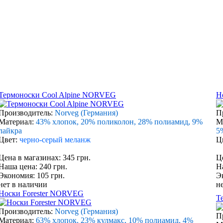
Термоноски Cool Alpine NORVEG
Н
Производитель:
Norveg (Германия)
П
Материал:
43% хлопок, 20% поликолон, 28% полиамид, 9%
М
лайкра
5
Цвет:
черно-серый меланж
Ц
Цена в магазинах: 345 грн.
Ц
Наша цена: 240 грн.
Н
Экономия: 105 грн.
Э
нет в наличии
н
Носки Forester NORVEG
Т
Производитель:
Norveg (Германия)
П
Материал:
63% хлопок, 23% кулмакс, 10% полиамид, 4%