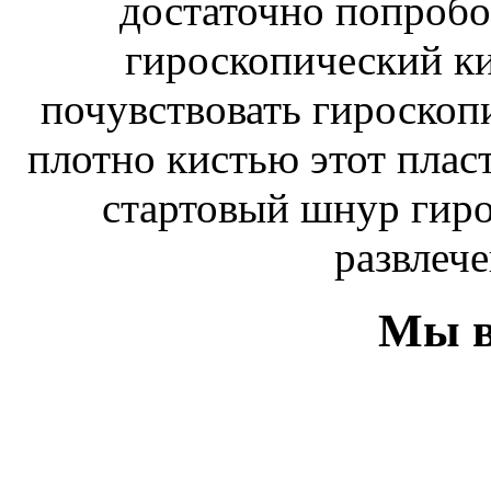
достаточно попробо
гироскопический к
почувствовать гироскоп
плотно кистью этот плас
стартовый шнур гиро
развлече
Мы в