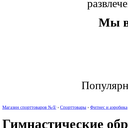
развлече
Мы в
Популяр
Магазин спорттоваров №①
›
Спорттовары
›
Фитнес и аэробика
Гимнастические обр