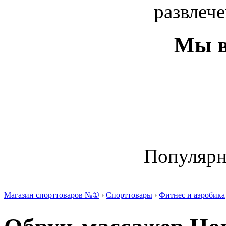
развлече
Мы в
Популяр
Магазин спорттоваров №①
›
Спорттовары
›
Фитнес и аэробика