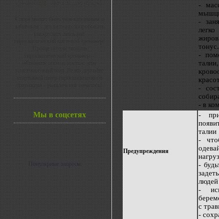
(powerball) – все в ваших руках!
- мас
мышцы
Спорт может быть увлекательным и
- зан
забавным – достаточно попробовать
легко
раскрутить лишь раз
жиров
гироскопический кистевой тренажер!
тонус.
Проще почувствовать
- пом
гироскопический тренажер –
тали
обхватите плотно кистью этот
пластмассовый шар. Резко дергайте
кров
стартовый шнур гироскопического
красо
тренажера – развлечение началось!
- сос
собир
- в к
Мы в соцсетях
- пр
появи
талии
- что
одева
Предупреждения
нагру
Популярные запросы:
- буд
задет
людей
- ис
берем
с тра
- сох