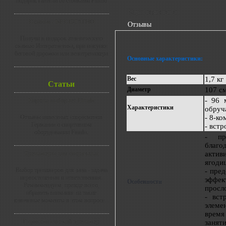
подарок гантели со стойками Finnlo
Характеристики
Скамья - БЕСПЛАТНО
Отзывы
Получи в подарок атлетическую
скамью Интератлетика, при покупке
беговой дорожки или велотренажера
Основные характеристики:
Вес
1,7 кг
Статьи
Диаметр
107 с
- 96 
Европа выбирает Finnlo
Характеристики
обруч
Отзывы известных спортсменов
- 8-ко
Германии о спортивном
- вст
оборудовании Finnlo.
- пр
благ
Тренажеры для спортзала:
актив
ягоди
Выбор тренажеров для зала - задача
- пре
первостепенная и ответственная.
эффе
Особенности
Рекоммендуем, прежде всего,
просл
обратить внимание на такие
- вст
ключевые моменты в этом вопросе...
элеме
время
Гироскопический тренажер
занят