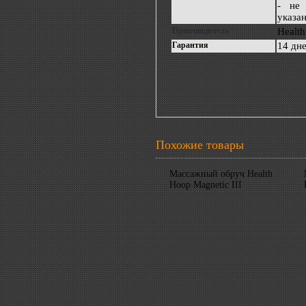
- не 
указа
Производитель
Health
Гарантия
14 дн
Похожие товары
Массажный обруч Health
Hoop Magnetic III