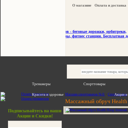
О магазине
Оплата и доставка
Тренажеры
Спорттовары
Красота и здоровье
Магазин спорттоваров №①
›
Спорттовары
Акции и
Массажный обруч Health
Подписывайтесь на наши
Акции и Скидки!