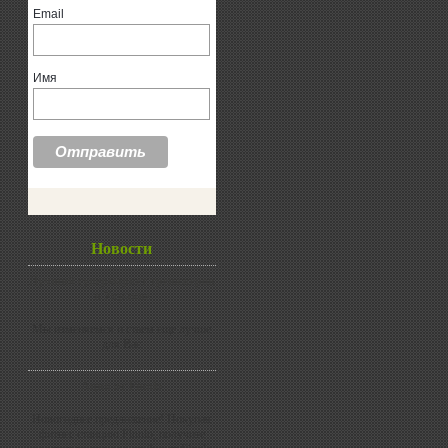
Email
Имя
Новости
Лучший супермаркет тренажеров
в Украине
Мы изменяемся и стаем еще лучше
для Вас
Ация от Finnlo
Новогоднее предложение! Покупая
фитнес станцию Finnlo, получите