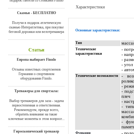
подарок гантели со стойками Finnlo
Характеристики
Скамья - БЕСПЛАТНО
Отзывы
Получи в подарок атлетическую
скамью Интератлетика, при покупке
Основные характеристики:
беговой дорожки или велотренажера
Тип
масса
Технические
- пот
Статьи
характеристики
- нап
- раз
Европа выбирает Finnlo
- угол
Отзывы известных спортсменов
- авт
Германии о спортивном
Технические возможности
- во
оборудовании Finnlo.
ролик
- реж
Тренажеры для спортзала:
- под
плеч
Выбор тренажеров для зала - задача
- нас
первостепенная и ответственная.
- тип
Рекоммендуем, прежде всего,
масс
обратить внимание на такие
комби
ключевые моменты в этом вопросе...
- фун
памят
Гироскопический тренажер
Функции
- подо