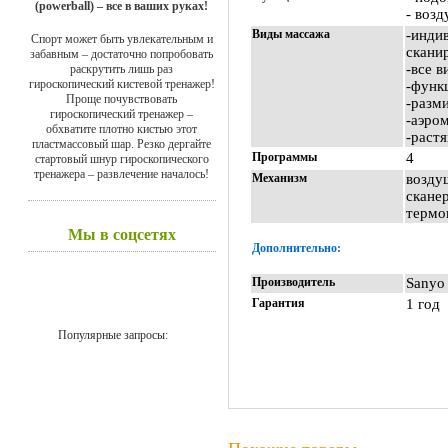
(powerball) – все в ваших руках!
- воз
Виды массажа
-инд
Спорт может быть увлекательным и
скани
забавным – достаточно попробовать
-все 
раскрутить лишь раз
гироскопический кистевой тренажер!
-функ
Проще почувствовать
-разм
гироскопический тренажер –
-аэро
обхватите плотно кистью этот
-раст
пластмассовый шар. Резко дергайте
Программы
4
стартовый шнур гироскопического
тренажера – развлечение началось!
Механизм
возд
скан
термо
Мы в соцсетях
Дополнительно:
Производитель
Sanyo
Гарантия
1 год
Популярные запросы: