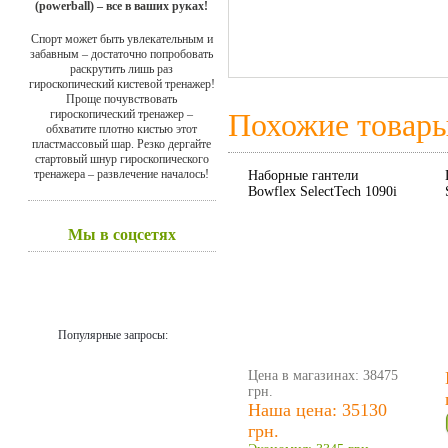
(powerball) – все в ваших руках!
Спорт может быть увлекательным и
забавным – достаточно попробовать
раскрутить лишь раз
гироскопический кистевой тренажер!
Проще почувствовать
гироскопический тренажер –
Похожие товар
обхватите плотно кистью этот
пластмассовый шар. Резко дергайте
стартовый шнур гироскопического
тренажера – развлечение началось!
Наборные гантели
Bowflex SelectTech 1090i
Мы в соцсетях
Популярные запросы:
Цена в магазинах: 38475
грн.
Наша цена: 35130
грн.