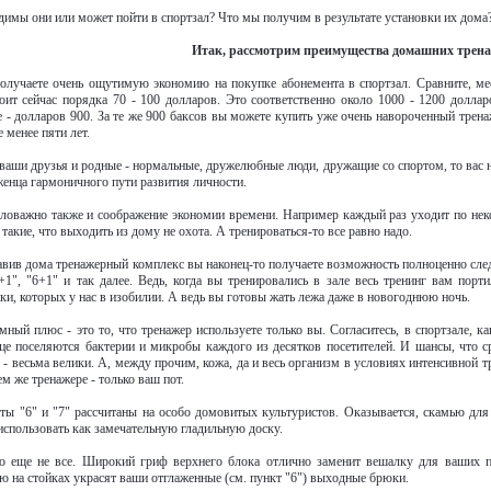
имы они или может пойти в спортзал? Что мы получим в результате установки их дома
Итак, рассмотрим преимущества домашних трена
получаете очень ощутимую экономию на покупке абонемента в спортзал. Сравните, м
оит сейчас порядка 70 - 100 долларов. Это соответственно около 1000 - 1200 доллар
 - долларов 900. За те же 900 баксов вы можете купить уже очень навороченный трена
е менее пяти лет.
 ваши друзья и родные - нормальные, дружелюбные люди, дружащие со спортом, то вас 
енца гармоничного пути развития личности.
ловажно также и соображение экономии времени. Например каждый раз уходит по неко
такие, что выходить из дому не охота. А тренироваться-то все равно надо.
авив дома тренажерный комплекс вы наконец-то получаете возможность полноценно сл
+1", "6+1" и так далее. Ведь, когда вы тренировались в зале весь тренинг вам пор
ки, которых у нас в изобилии. А ведь вы готовы жать лежа даже в новогоднюю ночь.
мный плюс - это то, что тренажер используете только вы. Согласитесь, в спортзале, 
це поселяются бактерии и микробы каждого из десятков посетителей. И шансы, что с
 - весьма велики. А, между прочим, кожа, да и весь организм в условиях интенсивной
м же тренажере - только ваш пот.
ты "6" и "7" рассчитаны на особо домовитых культуристов. Оказывается, скамью для
спользовать как замечательную гладильную доску.
то еще не все. Широкий гриф верхнего блока отлично заменит вешалку для ваших п
 на стойках украсят ваши отглаженные (см. пункт "6") выходные брюки.