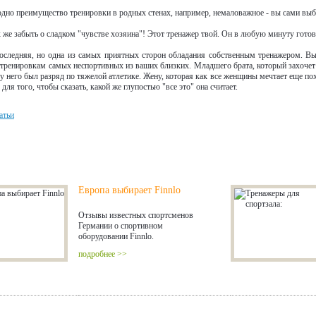
одно преимущество тренировки в родных стенах, например, немаловажное - вы сами выб
к же забыть о сладком "чувстве хозяина"! Этот тренажер твой. Он в любую минуту готов
оследняя, но одна из самых приятных сторон обладания собственным тренажером. Вы 
 тренировкам самых неспортивных из ваших близких. Младшего брата, который захочет 
у него был разряд по тяжелой атлетике. Жену, которая как все женщины мечтает еще по
 для того, чтобы сказать, какой же глупостью "все это" она считает.
атьи
е статьи
Европа выбирает Finnlo
Отзывы известных спортсменов
Германии о спортивном
оборудовании Finnlo.
подробнее >>