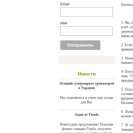
Email
Необход
1. Вы 
Имя
клуб ст
дешевле
никак н
2. Если
приверж
3. Нема
бывают 
4. Пост
Новости
типа "3
праздни
Лучший супермаркет тренажеров
в Украине
5. Огро
гостини
Мы изменяемся и стаем еще лучше
вредная
для Вас
На ваше
6. Пунк
Ация от Finnlo
можно и
Новогоднее предложение! Покупая
7. И э
фитнес станцию Finnlo, получите
лежащую