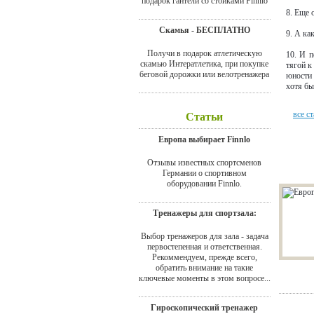
подарок гантели со стойками Finnlo
8. Еще 
Скамья - БЕСПЛАТНО
9. А ка
Получи в подарок атлетическую
10. И п
скамью Интератлетика, при покупке
тягой к
беговой дорожки или велотренажера
юности 
хотя бы
все ст
Статьи
Европа выбирает Finnlo
Новы
Отзывы известных спортсменов
Германии о спортивном
оборудовании Finnlo.
Тренажеры для спортзала:
Выбор тренажеров для зала - задача
первостепенная и ответственная.
Рекоммендуем, прежде всего,
обратить внимание на такие
ключевые моменты в этом вопросе...
Гироскопический тренажер