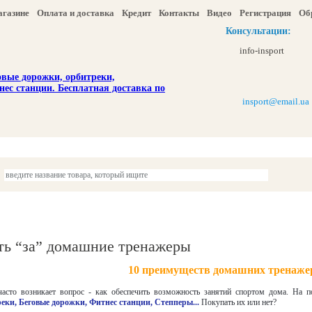
агазине
Оплата и доставка
Кредит
Контакты
Видео
Регистрация
Об
Консультации:
info-insport
insport@email.ua
ы
Отдых и туризм
Детям
Красота и здоровье
Акции и скидка
ть “за” домашние тренажеры
10 преимуществ домашних тренаже
часто возникает вопрос - как обеспечить возможность занятий спортом дома. На
реки
,
Беговые дорожки
,
Фитнес станции
,
Степперы
...
Покупать их или нет?