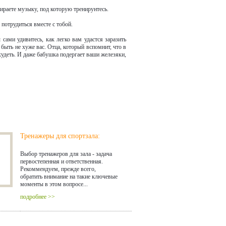
ираете музыку, под которую тренирунтесь.
 потрудиться вместе с тобой.
сами удивитесь, как легко вам удастся заразить
быть не хуже вас. Отца, который вспомнит, что в
худеть. И даже бабушка подергает ваши железяки,
Тренажеры для спортзала:
Выбор тренажеров для зала - задача
первостепенная и ответственная.
Рекоммендуем, прежде всего,
обратить внимание на такие ключевые
моменты в этом вопросе...
подробнее >>