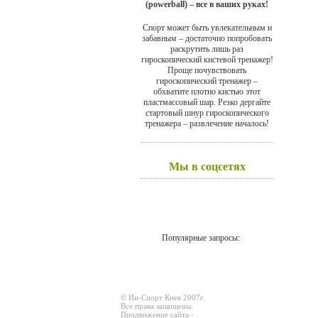
(powerball) – все в ваших руках!
Спорт может быть увлекательным и
забавным – достаточно попробовать
раскрутить лишь раз
гироскопический кистевой тренажер!
Проще почувствовать
гироскопический тренажер –
обхватите плотно кистью этот
пластмассовый шар. Резко дергайте
стартовый шнур гироскопического
тренажера – развлечение началось!
Мы в соцсетях
Популярные запросы:
© Ин-Спорт Киев 2007г.
Все права защищены.
Продвижение сайта -
Prodex