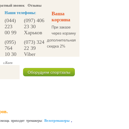
ратный звонок
Отзывы
Наши телефоны:
Ваша
корзина
(044)
(097) 406
223
23 30
При заказе
00 99
Харьков
через корзину
дополнительная
(095)
(073) 324
скидка 2%
764
22 39
10 30
Viber
г.Киев
Оборудуем спортзалы
Спецпредложения
ров.
 помощь приходят тренажеры:
Велотренажеры
,