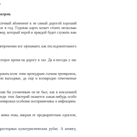
?
жеров.
есячный абонемент в не самый дорогой хороший
ов в год. Годовая карта может стоить несколько
жер, который верой и правдой будет служить вам
непременно все зауважают, как последовательного
торое время на дорогу в зал. Да и погоды у нас
едовать всем этим премудрым схемам тренировок,
тили выходные, да еще и всенародно отмечаемые
каким бы ухоженным он не был, как в вокзальной
реди этих бактерий окажется какая-нибудь особо
 тренировки особенно восприимчивы к инфекциям.
 жима лежа, накрыв ее предварительно одеялом,
росторных культуристических рубах. А штангу,