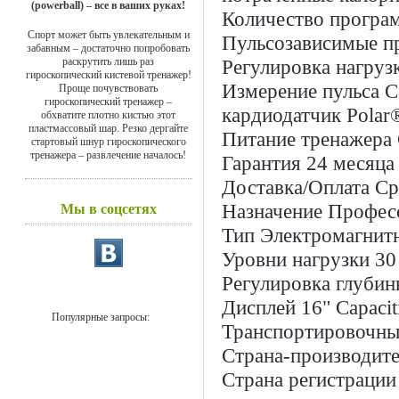
(powerball) – все в ваших руках!
Количество програ
Спорт может быть увлекательным и
Пульсозависимые 
забавным – достаточно попробовать
раскрутить лишь раз
Регулировка нагруз
гироскопический кистевой тренажер!
Измерение пульса
С
Проще почувствовать
гироскопический тренажер –
кардиодатчик Polar
обхватите плотно кистью этот
пластмассовый шар. Резко дергайте
Питание тренажера
стартовый шнур гироскопического
тренажера – развлечение началось!
Гарантия
24 месяца
Доставка/Оплата
Ср
Назначение
Профес
Мы в соцсетях
Тип
Электромагнит
Уровни нагрузки
30
Регулировка глубин
Дисплей
16" Capacit
Популярные запросы:
Транспортировочны
Страна-производите
Страна регистрации