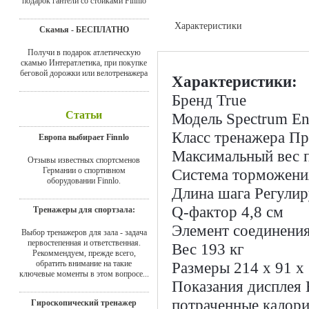
подарок гантели со стойками Finnlo
Характеристики
Скамья - БЕСПЛАТНО
Доставка
Получи в подарок атлетическую
скамью Интератлетика, при покупке
беговой дорожки или велотренажера
Характеристики:
Бренд
True
Статьи
Модель
Spectrum En
Класс тренажера
Пр
Европа выбирает Finnlo
Максимальный вес п
Отзывы известных спортсменов
Германии о спортивном
Система торможени
оборудовании Finnlo.
Длина шага
Регулир
Q-фактор
4,8 см
Тренажеры для спортзала:
Элемент соединени
Выбор тренажеров для зала - задача
первостепенная и ответственная.
Вес
193 кг
Рекоммендуем, прежде всего,
обратить внимание на такие
Размеры
214 х 91 х
ключевые моменты в этом вопросе...
Показания дисплея
потраченные калори
Гироскопический тренажер