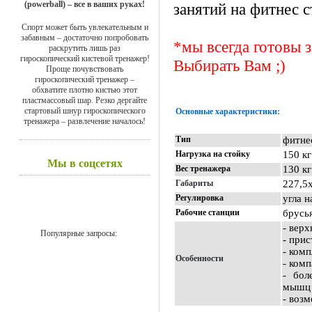
(powerball) – все в ваших руках!
занятий на фитнес с
Спорт может быть увлекательным и
забавным – достаточно попробовать
*мы всегда готовы 
раскрутить лишь раз
гироскопический кистевой тренажер!
Выбирать Вам ;)
Проще почувствовать
гироскопический тренажер –
обхватите плотно кистью этот
пластмассовый шар. Резко дергайте
стартовый шнур гироскопического
Основные характеристики:
тренажера – развлечение началось!
Тип
фитне
Нагрузка на стойку
150 кг
Мы в соцсетях
Вес тренажера
130 кг
Габариты
227,5
Регулировка
угла н
Рабочие станции
брусь
- вер
Популярные запросы:
- прис
- ком
Особенности
- ком
- бол
мышц
- воз