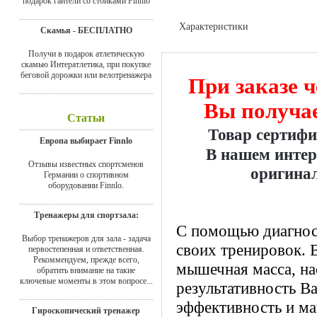
подарок гантели со стойками Finnlo
Характеристики
Скамья - БЕСПЛАТНО
Отзывы
Получи в подарок атлетическую
скамью Интератлетика, при покупке
беговой дорожки или велотренажера
При заказе ч
Вы получае
Статьи
Товар сертиф
Европа выбирает Finnlo
В нашем интер
Отзывы известных спортсменов
оригинал
Германии о спортивном
оборудовании Finnlo.
Тренажеры для спортзала:
C помощью диагнос
Выбор тренажеров для зала - задача
своих тренировок. 
первостепенная и ответственная.
Рекоммендуем, прежде всего,
мышечная масса, на
обратить внимание на такие
ключевые моменты в этом вопросе...
результативность В
эффективность и ма
Гироскопический тренажер