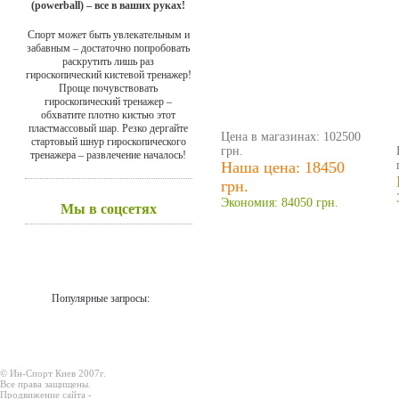
(powerball) – все в ваших руках!
Спорт может быть увлекательным и
забавным – достаточно попробовать
раскрутить лишь раз
гироскопический кистевой тренажер!
Проще почувствовать
гироскопический тренажер –
обхватите плотно кистью этот
пластмассовый шар. Резко дергайте
Цена в магазинах: 102500
стартовый шнур гироскопического
грн.
тренажера – развлечение началось!
Наша цена: 18450
грн.
Экономия: 84050 грн.
Мы в соцсетях
Популярные запросы:
© Ин-Спорт Киев 2007г.
Все права защищены.
Продвижение сайта -
Prodex