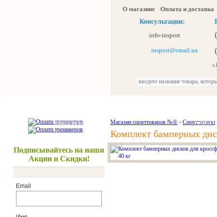
О магазине
Оплата и доставка
Консультации:
info-insport
insport@email.ua
г.К
Тренажеры
Спорттовары
Красота и здоровье
Магазин спорттоваров №①
›
Спорттовары
Акции и
Комплект бамперных диско
Подписывайтесь на наши
Акции и Скидки!
Email