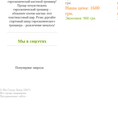
гироскопический кистевой тренажер!
грн.
Проще почувствовать
Наша цена: 1600
гироскопический тренажер –
грн.
обхватите плотно кистью этот
пластмассовый шар. Резко дергайте
Экономия: 900 грн.
стартовый шнур гироскопического
тренажера – развлечение началось!
Мы в соцсетях
Популярные запросы:
© Ин-Спорт Киев 2007г.
Все права защищены.
Продвижение сайта -
Prodex