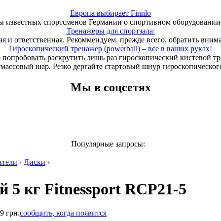
Европа выбирает Finnlo
 известных спортсменов Германии о спортивном оборудовании 
Тренажеры для спортзала:
ая и ответственная. Рекоммендуем, прежде всего, обратить вним
Гироскопический тренажер (powerball) – все в ваших руках!
 попробовать раскрутить лишь раз гироскопический кистевой т
тмассовый шар. Резко дергайте стартовый шнур гироскопического
Мы в соцсетях
Популярные запросы:
нтели
›
Диски
›
 5 кг Fitnessport RCP21-5
9 грн.
сообщить, когда появится