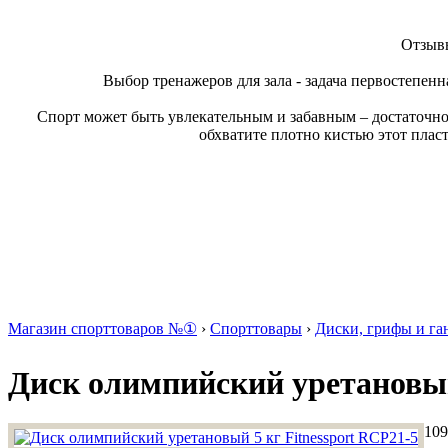
Отзывы
Выбор тренажеров для зала - задача первостепенн
Спорт может быть увлекательным и забавным – достаточно
обхватите плотно кистью этот плас
Магазин спорттоваров №①
›
Спорттовары
›
Диски, грифы и га
Диск олимпийский уретановый
109