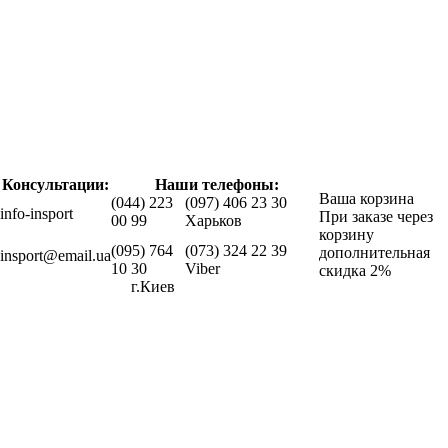
Консультации:
Наши телефоны:
Ваша корзина
(044) 223
(097) 406 23 30
info-insport
При заказе через
00 99
Харьков
корзину
(095) 764
(073) 324 22 39
дополнительная
insport@email.ua
10 30
Viber
скидка 2%
г.Киев