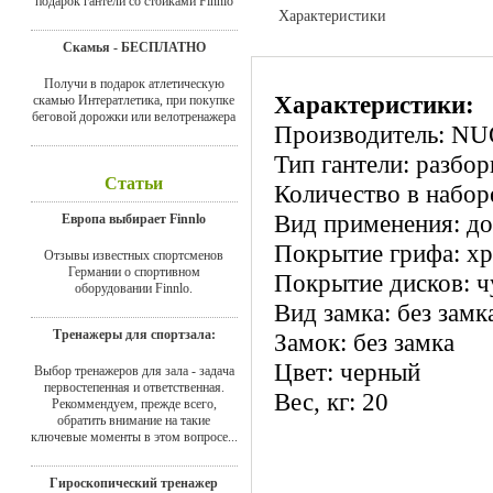
подарок гантели со стойками Finnlo
Характеристики
Доставка
Скамья - БЕСПЛАТНО
Получи в подарок атлетическую
Характеристики:
скамью Интератлетика, при покупке
беговой дорожки или велотренажера
Производитель: N
Тип гантели: разбо
Статьи
Количество в наборе
Вид применения: д
Европа выбирает Finnlo
Покрытие грифа: х
Отзывы известных спортсменов
Германии о спортивном
Покрытие дисков: ч
оборудовании Finnlo.
Вид замка: без замк
Тренажеры для спортзала:
Замок: без замка
Цвет: черный
Выбор тренажеров для зала - задача
первостепенная и ответственная.
Вес, кг: 20
Рекоммендуем, прежде всего,
обратить внимание на такие
ключевые моменты в этом вопросе...
Гироскопический тренажер