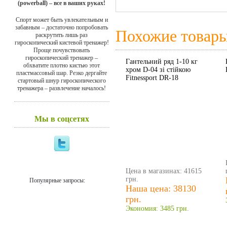
(powerball) – все в ваших руках!
Спорт может быть увлекательным и
забавным – достаточно попробовать
Похожие товар
раскрутить лишь раз
гироскопический кистевой тренажер!
Проще почувствовать
гироскопический тренажер –
Гантельний ряд 1-10 кг
обхватите плотно кистью этот
хром D-04 зі стійкою
пластмассовый шар. Резко дергайте
Fitnessport DR-18
стартовый шнур гироскопического
тренажера – развлечение началось!
Мы в соцсетях
Цена в магазинах: 41615
грн.
Популярные запросы:
Наша цена: 38130
грн.
Экономия: 3485 грн.