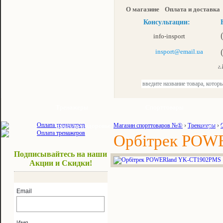
О магазине
Оплата и доставка
Консультации:
info-insport
insport@email.ua
г.К
Тренажеры
Спорттовары
Красота и здоровье
Магазин спорттоваров №①
›
Тренажеры
Акции и
›
Орбітрек POW
Подписывайтесь на наши
Акции и Скидки!
Email