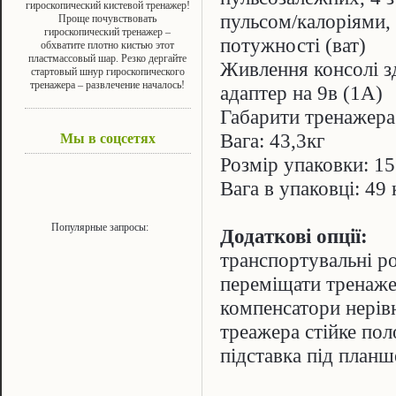
гироскопический кистевой тренажер!
пульсом/калоріями,
Проще почувствовать
гироскопический тренажер –
потужності (ват)
обхватите плотно кистью этот
пластмассовый шар. Резко дергайте
Живлення консолі з
стартовый шнур гироскопического
тренажера – развлечение началось!
адаптер на 9в (1А)
Габарити тренажера:
Вага: 43,3кг
Мы в соцсетях
Розмір упаковки: 1
Вага в упаковці: 49 
Популярные запросы:
Додаткові опції:
транспортувальні ро
переміщати тренаж
компенсатори нерів
треажера стійке по
підставка під планш