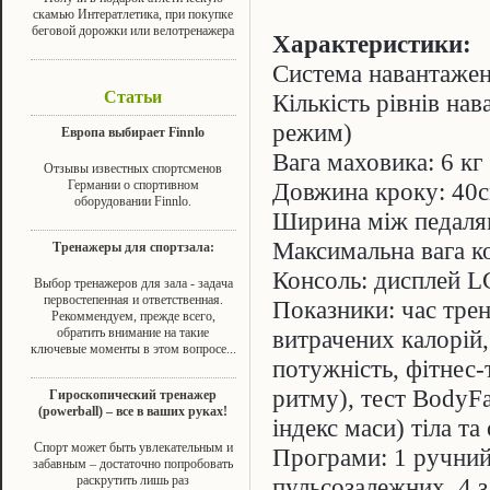
скамью Интератлетика, при покупке
беговой дорожки или велотренажера
Характеристики:
Система навантажен
Статьи
Кількість рівнів на
режим)
Европа выбирает Finnlo
Вага маховика: 6 кг
Отзывы известных спортсменов
Германии о спортивном
Довжина кроку: 40
оборудовании Finnlo.
Ширина між педаля
Максимальна вага к
Тренажеры для спортзала:
Консоль: дисплей L
Выбор тренажеров для зала - задача
первостепенная и ответственная.
Показники: час трену
Рекоммендуем, прежде всего,
обратить внимание на такие
витрачених калорій,
ключевые моменты в этом вопросе...
потужність, фітнес-
ритму), тест BodyFa
Гироскопический тренажер
(powerball) – все в ваших руках!
індекс маси) тіла т
Спорт может быть увлекательным и
Програми: 1 ручний
забавным – достаточно попробовать
раскрутить лишь раз
пульсозалежних, 4 