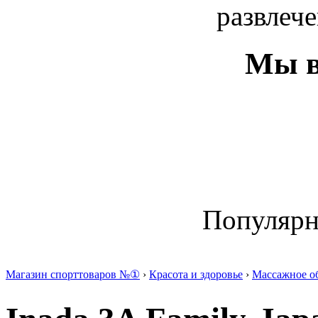
развлече
Мы в
Популяр
Магазин спорттоваров №①
›
Красота и здоровье
›
Массажное о