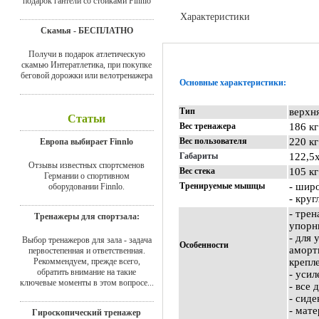
подарок гантели со стойками Finnlo
Характеристики
Скамья - БЕСПЛАТНО
Отзывы
Получи в подарок атлетическую
скамью Интератлетика, при покупке
беговой дорожки или велотренажера
Основные характеристики:
Тип
верхня
Статьи
Вес тренажера
186 кг
Вес пользователя
220 кг
Европа выбирает Finnlo
Габариты
122,5
Отзывы известных спортсменов
Вес стека
105 кг
Германии о спортивном
Тренируемые мышцы
- шир
оборудовании Finnlo.
- кру
- тре
Тренажеры для спортзала:
упорн
- для
Выбор тренажеров для зала - задача
Особенности
аморт
первостепенная и ответственная.
Рекоммендуем, прежде всего,
крепл
обратить внимание на такие
- уси
ключевые моменты в этом вопросе...
- все
- сид
- мат
Гироскопический тренажер