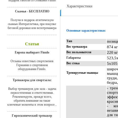
подарок гантели со стойками Finnlo
Характеристики
Скамья - БЕСПЛАТНО
Отзывы
Получи в подарок атлетическую
скамью Интератлетика, при покупке
беговой дорожки или велотренажера
Основные характеристики:
Тип
позиц
Статьи
Вес тренажера
874 кг
Вес пользователя
220 кг
Европа выбирает Finnlo
Габариты
523,5
Отзывы известных спортсменов
Вес стека
5х105
Германии о спортивном
широч
оборудовании Finnlo.
Тренируемые мышцы
мышцы
груди
Тренажеры для спортзала:
бедра
- тре
Выбор тренажеров для зала - задача
спорт
первостепенная и ответственная.
Рекоммендуем, прежде всего,
эффе
обратить внимание на такие
краси
ключевые моменты в этом вопросе...
- ко
незав
для т
Гироскопический тренажер