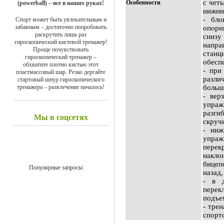
с чет
Особенности
(powerball) – все в ваших руках!
нижни
- бло
Спорт может быть увлекательным и
забавным – достаточно попробовать
опорн
раскрутить лишь раз
сниз
гироскопический кистевой тренажер!
напра
Проще почувствовать
стан
гироскопический тренажер –
обесп
обхватите плотно кистью этот
- при
пластмассовый шар. Резко дергайте
разли
стартовый шнур гироскопического
тренажера – развлечение началось!
больш
- вер
упраж
разг
Мы в соцсетях
скруч
- ниж
упраж
перек
накло
бицеп
Популярные запросы:
назад,
- в д
перек
подъем
- тре
спорт