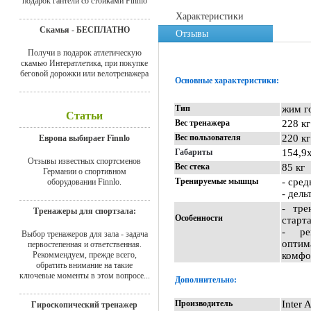
подарок гантели со стойками Finnlo
Характеристики
Скамья - БЕСПЛАТНО
Отзывы
Получи в подарок атлетическую
скамью Интератлетика, при покупке
беговой дорожки или велотренажера
Основные характеристики:
Тип
жим г
Статьи
Вес тренажера
228 кг
Вес пользователя
220 кг
Европа выбирает Finnlo
Габариты
154,9
Отзывы известных спортсменов
Вес стека
85 кг
Германии о спортивном
Тренируемые мышцы
- сре
оборудовании Finnlo.
- дел
- тре
Тренажеры для спортзала:
Особенности
старт
- ре
Выбор тренажеров для зала - задача
оптим
первостепенная и ответственная.
Рекоммендуем, прежде всего,
комфо
обратить внимание на такие
ключевые моменты в этом вопросе...
Дополнительно:
Производитель
Inter 
Гироскопический тренажер