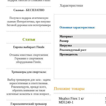
подарок гантели со стойками Finnlo
Характеристики
Скамья - БЕСПЛАТНО
Отзывы
Получи в подарок атлетическую
скамью Интератлетика, при покупке
беговой дорожки или велотренажера
Основные характеристики:
Материал
Статьи
Размер
Нагрузка
Европа выбирает Finnlo
Рекомендуемый рост
Прозводитель
Отзывы известных спортсменов
Германии о спортивном
оборудовании Finnlo.
Тренажеры для спортзала:
Выбор тренажеров для зала - задача
первостепенная и ответственная.
Рекоммендуем, прежде всего,
Похожие товары
обратить внимание на такие
ключевые моменты в этом вопросе...
Медбол Fitex 1 кг
MD1240-1
Гироскопический тренажер