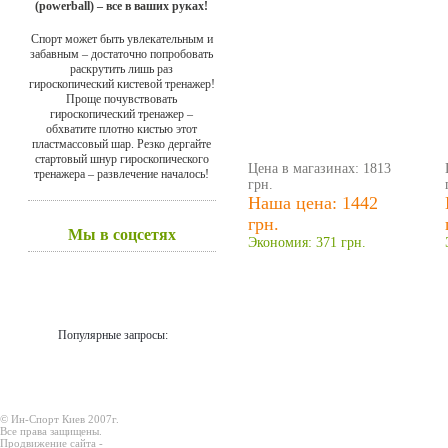
(powerball) – все в ваших руках!
Спорт может быть увлекательным и
забавным – достаточно попробовать
раскрутить лишь раз
гироскопический кистевой тренажер!
Проще почувствовать
гироскопический тренажер –
обхватите плотно кистью этот
пластмассовый шар. Резко дергайте
стартовый шнур гироскопического
Цена в магазинах: 1813
тренажера – развлечение началось!
грн.
Наша цена: 1442
грн.
Мы в соцсетях
Экономия: 371 грн.
Популярные запросы:
© Ин-Спорт Киев 2007г.
Все права защищены.
Продвижение сайта -
Prodex