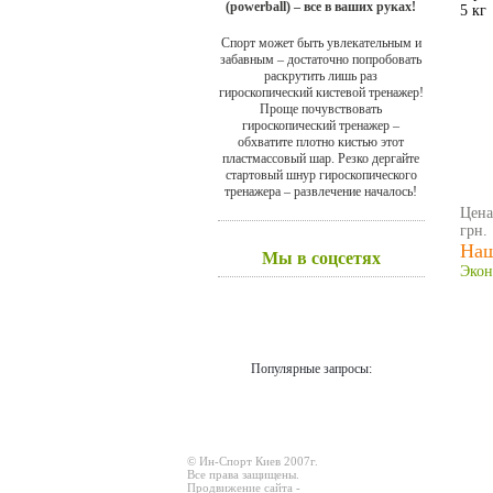
(powerball) – все в ваших руках!
5 кг
Спорт может быть увлекательным и
забавным – достаточно попробовать
раскрутить лишь раз
гироскопический кистевой тренажер!
Проще почувствовать
гироскопический тренажер –
обхватите плотно кистью этот
пластмассовый шар. Резко дергайте
стартовый шнур гироскопического
тренажера – развлечение началось!
Цена
грн.
Наш
Мы в соцсетях
Экон
Популярные запросы:
© Ин-Спорт Киев 2007г.
Все права защищены.
Продвижение сайта -
Prodex