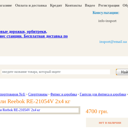
агазине
Оплата и доставка
Кредит
Контакты
Видео
Регистрация
Об
Консультации:
info-insport
insport@email.ua
ы
Отдых и туризм
Детям
Красота и здоровье
Акции и скидка
спорттоваров №①
›
Спорттовары
›
Фитнес и аэробика
›
Гантели для фитнеса и аэробики
›
ли Reebok RE-21054V 2х4 кг
4700 грн.
нет в наличии