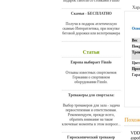
подарок гантели со стойками Finnlo
Хар
Скамья - БЕСПЛАТНО
Получи в подарок атлетическую
скамью Интератлетика, при покупке
Осно
беговой дорожки или велотренажера
Вес
Пок
Статьи
Тре
Европа выбирает Finnlo
Цве
Проз
Отзывы известных спортсменов
Гар
Германии о спортивном
оборудовании Finnlo.
Тренажеры для спортзала:
Выбор тренажеров для зала - задача
первостепенная и ответственная.
Рекоммендуем, прежде всего,
Похож
обратить внимание на такие
ключевые моменты в этом вопросе...
VDD-
Гироскопический тренажер
аэро