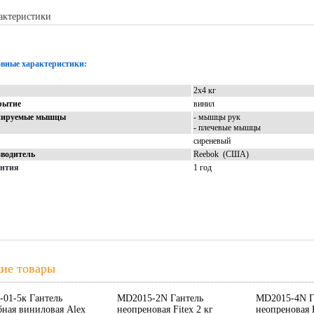
актеристики
Описание
Доставка
Отзывы
вные характеристики:
2х4 кг
рытие
винил
нируемые мышцы
- мышцы рук
- плечевые мышцы
т
сиреневый
водитель
Reebok (США)
антия
1 год
ие товары
01-5к Гантель
MD2015-2N Гантель
MD2015-4N Г
бная виниловая Alex
неопреновая Fitex 2 кг
неопреновая F