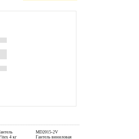
антель
MD2015-2V
itex 4 кг
Гантель виниловая