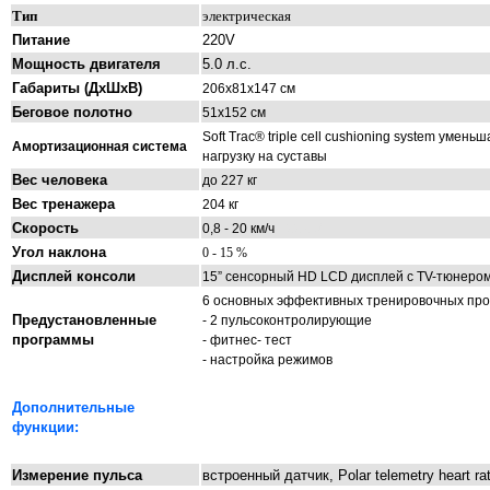
Тип
электрическая
Питание
220V
Мощность двигателя
5.0 л.с.
Габариты
(ДхШхВ)
206х81х147 см
Беговое полотно
51х152 см
Soft Trac® triple cell cushioning system умень
Амортизационная система
нагрузку на суставы
Вес человека
до 227 кг
Вес
тренажера
204 кг
Скорость
0,8 - 20 км/ч
- 22 км/
Угол наклона
0 - 15 %
Дисплей консоли
15” сенсорный HD LCD дисплей с TV-тюнеро
6 основных эффективных тренировочных про
Предустановленные
- 2 пульсоконтролирующие
программы
- фитнес- тест
- настройка режимов
Дополнительны
е
функции:
Измерение пульса
встроенный датчик, Polar telemetry heart rat