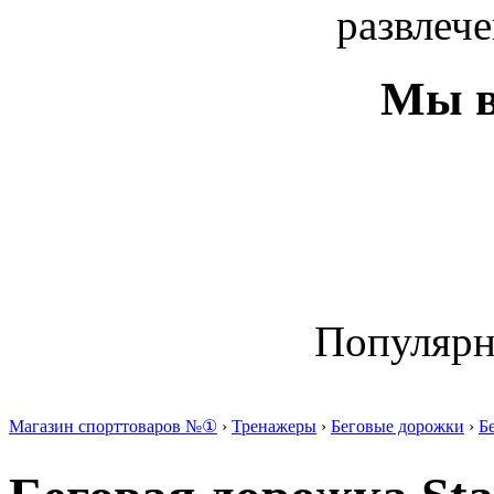
развлече
Мы в
Популяр
Магазин спорттоваров №①
›
Тренажеры
›
Беговые дорожки
›
Б