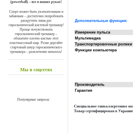
(powerball) – все в ваших руках!
Спорт может быть увлекательным и
забавным – достаточно попробовать
раскрутить лишь раз
Дополнительны
е функции:
гироскопический кистевой тренажер!
Проще почувствовать
Измерение пульса
гироскопический тренажер –
Мультимедиа
обхватите плотно кистью этот
пластмассовый шар. Резко дергайте
Транспортировочные ролики
стартовый шнур гироскопического
Функции компьютера
тренажера – развлечение началось!
Мы в соцсетях
Производитель
Гарантия
Популярные запросы:
Специальное гипоаллергенное по
Товар сертифицирован в Украине