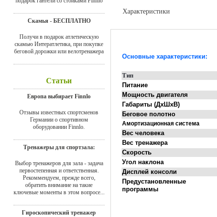
подарок гантели со стойками Finnlo
Характеристики
Скамья - БЕСПЛАТНО
Отзывы
Получи в подарок атлетическую
скамью Интератлетика, при покупке
беговой дорожки или велотренажера
Основные характеристики:
Тип
Статьи
Питание
Мощность двигателя
Европа выбирает Finnlo
Габариты
(ДхШхВ)
Отзывы известных спортсменов
Беговое полотно
Германии о спортивном
Амортизационная система
оборудовании Finnlo.
Вес человека
Вес
тренажера
Тренажеры для спортзала:
Скорость
Угол наклона
Выбор тренажеров для зала - задача
первостепенная и ответственная.
Дисплей консоли
Рекоммендуем, прежде всего,
Предустановленные
обратить внимание на такие
программы
ключевые моменты в этом вопросе...
Гироскопический тренажер